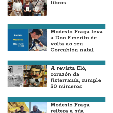
libros
Corcubión
Modesto Fraga leva
a Don Emerito de
volta ao seu
Corcubión natal
Fisterra
A revista Eló,
corazón da
fisterranía, cumple
50 números
Fisterra
Modesto Fraga
reitera a súa