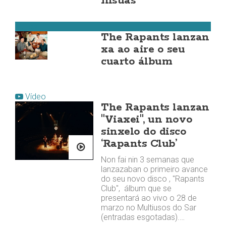
Insuas
Muros
The Rapants lanzan
xa ao aire o seu
cuarto álbum
Vídeo
The Rapants lanzan
"Viaxei", un novo
sinxelo do disco
‘Rapants Club’
Non fai nin 3 semanas que
lanzazaban o primeiro avance
do seu novo disco , "Rapants
Club", álbum que se
presentará ao vivo o 28 de
marzo no Multiusos do Sar
(entradas esgotadas).…