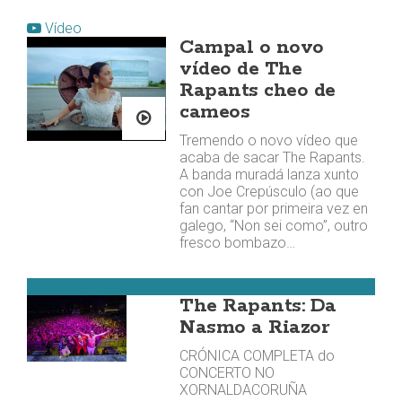
Vídeo
Campal o novo
vídeo de The
Rapants cheo de
cameos
Tremendo o novo vídeo que
acaba de sacar The Rapants.
A banda muradá lanza xunto
con Joe Crepúsculo (ao que
fan cantar por primeira vez en
galego, “Non sei como”, outro
fresco bombazo…
Muros
The Rapants: Da
Nasmo a Riazor
CRÓNICA COMPLETA do
CONCERTO NO
XORNALDACORUÑA