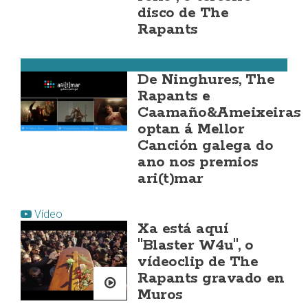
disco de The
Rapants
Costa da Morte
De Ninghures, The
Rapants e
Caamaño&Ameixeiras
optan á Mellor
Canción galega do
ano nos premios
ari(t)mar
Vídeo
Xa está aquí
"Blaster W4u", o
vídeoclip de The
Rapants gravado en
Muros