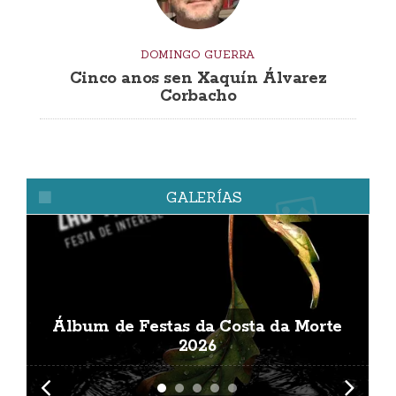
DOMINGO GUERRA
Cinco anos sen Xaquín Álvarez
Corbacho
GALERÍAS
Álbum de Festas da Costa da Morte
A
2026