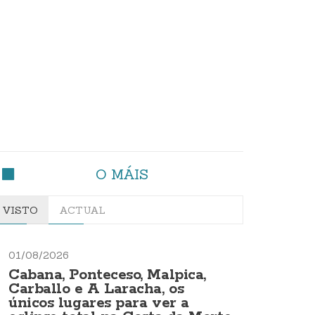
O MÁIS
VISTO
ACTUAL
01/08/2026
Cabana, Ponteceso, Malpica,
Carballo e A Laracha, os
únicos lugares para ver a