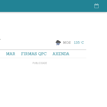
MOS
13.5 °C
S
MAR
FIRMAS QPC
AXENDA