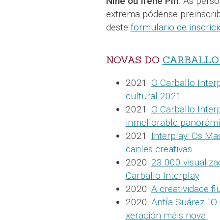
Nine ou Irene Pin
. As perso
extrema pódense preinscribi
deste
formulario de inscric
NOVAS DO
CARBALLO
2021:
O Carballo Inter
cultural 2021
.
2021:
O Carballo Inte
inmellorable panorámi
2021:
Interplay: Os Ma
canles creativas
.
2020:
23.000 visualiza
Carballo Interplay
2020:
A creatividade fl
2020:
Antía Suárez: "O 
xeración máis nova"