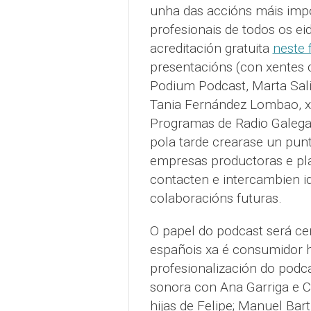
unha das accións máis imp
profesionais de todos os eid
acreditación gratuita
neste 
presentacións (con xentes 
Podium Podcast, Marta Sali
Tania Fernández Lombao, xe
Programas de Radio Galega)
pola tarde crearase un pun
empresas productoras e pla
contacten e intercambien i
colaboracións futuras.
O papel do podcast será ce
españois xa é consumidor ha
profesionalización do podca
sonora con Ana Garriga e C
hijas de Felipe; Manuel Bartu