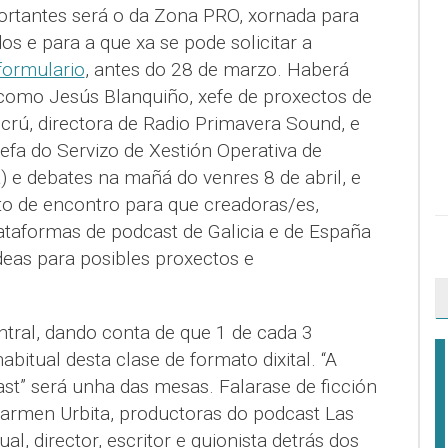
ortantes será o da Zona PRO, xornada para
os e para a que xa se pode solicitar a
formulario
, antes do 28 de marzo. Haberá
como Jesús Blanquiño, xefe de proxectos de
crú, directora de Radio Primavera Sound, e
fa do Servizo de Xestión Operativa de
 e debates na mañá do venres 8 de abril, e
to de encontro para que creadoras/es,
taformas de podcast de Galicia e de España
deas para posibles proxectos e
ntral, dando conta de que 1 de cada 3
bitual desta clase de formato dixital. “A
st” será unha das mesas. Falarase de ficción
armen Urbita, productoras do podcast Las
al, director, escritor e guionista detrás dos