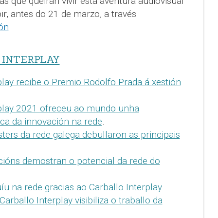
as que queiran vivir esta aventura audiovisual
r, antes do 21 de marzo, a través
ión
 INTERPLAY
play recibe o Premio Rodolfo Prada á xestión
rplay 2021 ofreceu ao mundo unha
ca da innovación na rede
.
sters da rede galega debullaron as principais
cións demostran o potencial da rede do
uíu na rede gracias ao Carballo Interplay
Carballo Interplay visibiliza o traballo da