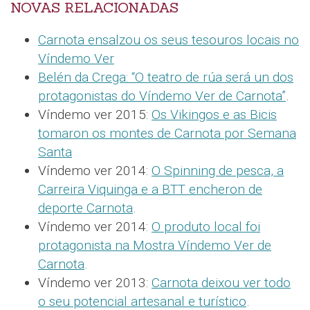
NOVAS RELACIONADAS
Carnota ensalzou os seus tesouros locais no
Víndemo Ver
Belén da Crega: “O teatro de rúa será un dos
protagonistas do Víndemo Ver de Carnota”
.
Víndemo ver 2015:
Os Vikingos e as Bicis
tomaron os montes de Carnota por Semana
Santa
Víndemo ver 2014:
O Spinning de pesca, a
Carreira Viquinga e a BTT encheron de
deporte Carnota
.
Víndemo ver 2014:
O produto local foi
protagonista na Mostra Víndemo Ver de
Carnota
.
Víndemo ver 2013:
Carnota deixou ver todo
o seu potencial artesanal e turístico
.