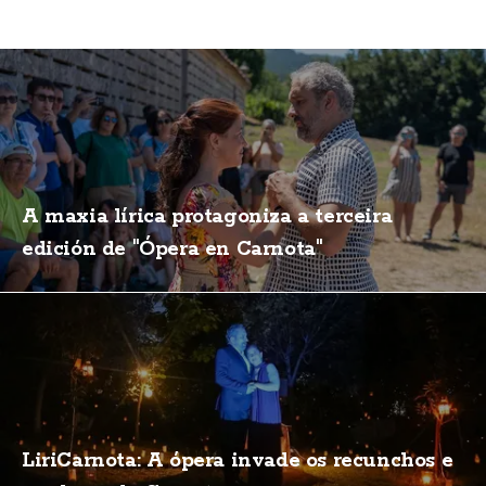
A maxia lírica protagoniza a terceira
edición de "Ópera en Carnota"
LiriCarnota: A ópera invade os recunchos e