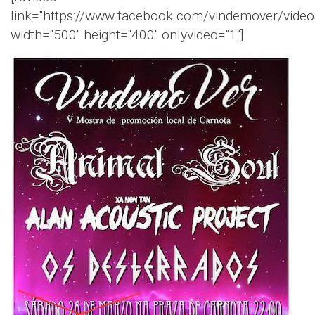
link="https://www.facebook.com/vindemover/vid
width="500" height="400" onlyvideo="1"]