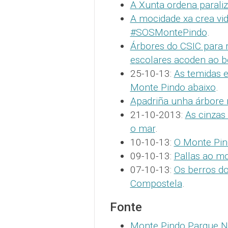
A Xunta ordena parali
A mocidade xa crea vi
#SOSMontePindo
.
Árbores do CSIC para
escolares acoden ao 
25-10-13:
As temidas e
Monte Pindo abaixo
.
Apadriña unha árbore
21-10-2013:
As cinzas
o mar
.
10-10-13:
O Monte Pin
09-10-13:
Pallas ao m
07-10-13:
Os berros d
Compostela
.
Fonte
Monte Pindo Parque N