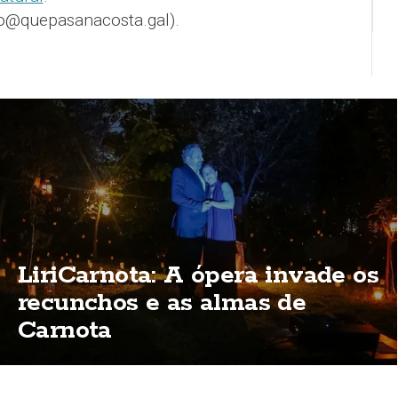
o@quepasanacosta.gal).
LiriCarnota: A ópera invade os
recunchos e as almas de
Carnota