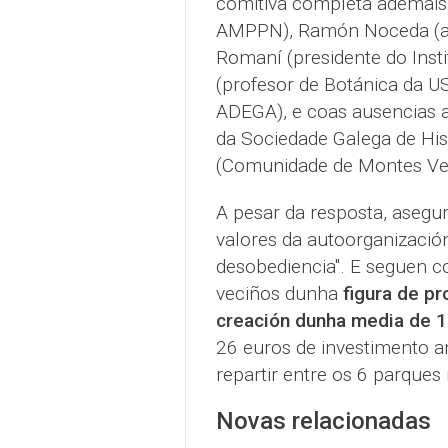
comitiva completa ademais,
AMPPN), Ramón Noceda (al
Romaní (presidente do Insti
(profesor de Botánica da US
ADEGA), e coas ausencias a
da Sociedade Galega de His
(Comunidade de Montes Veci
A pesar da resposta, asegu
valores da autoorganización
desobediencia". E seguen c
veciños dunha
figura de p
creación dunha media de 11
26 euros de investimento an
repartir entre os 6 parques
Novas relacionadas