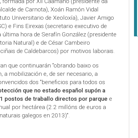
 formada por Xil Caamaño (presidente da
calde de Carnota), Xoán Ramón Vidal
tuto Universitario de Xeoloxía), Javier Amigo
C) e Fins Eirexas (secretario executivo de
 última hora de Serafín González (presidente
toria Natural) e de César Cambeiro
ñais de Caldebarcos) por motivos laborais.
ran que continuarán "obrando baixo os
, a mobilización e, de ser necesario, a
onvencidos dos "beneficios para todos os
rotección que no estado español supón a
 postos de traballo directos por parque
e
ual por hectárea (2.2 millóns de euros a
 naturais galegos en 2013)".