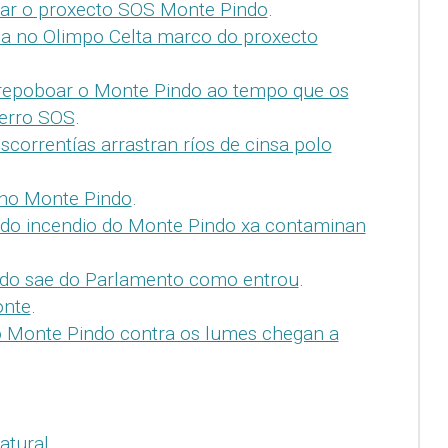
zar o proxecto SOS Monte Pindo
.
da no Olimpo Celta marco do proxecto
 repoboar o Monte Pindo ao tempo que os
berro SOS
.
scorrentías arrastran ríos de cinsa polo
 no Monte Pindo
.
 do incendio do Monte Pindo xa contaminan
do sae do Parlamento como entrou
.
onte
.
o Monte Pindo contra os lumes chegan a
atural
.