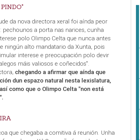
 PINDO"
ude da nova directora xeral foi aínda peor
: pechounos a porta nas narices, cunha
 interese polo Olimpo Celta que nunca antes
 ningún alto mandatario da Xunta, pois
mular interese e preocupación polo devir
alegos máis valiosos e coñecidos".
ctora,
chegando a afirmar que aínda que
ción dun espazo natural nesta lexislatura,
 así como que o Olimpo Celta "non está
".
IRA
coa que chegaba a comitiva á reunión. Unha