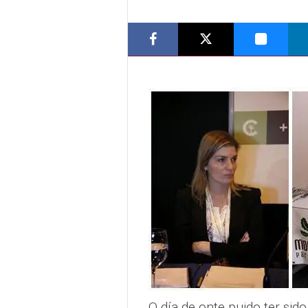
O día de onte puido ter sido