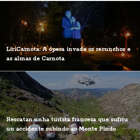
LiriCarnota: A ópera invade os recunchos e
as almas de Carnota
Rescatan unha turista francesa que sufríu
un accidente subindo ao Monte Pindo