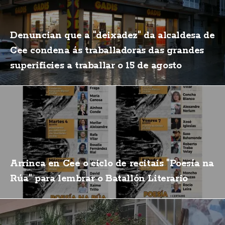
Denuncian que a "deixadez" da alcaldesa de
Cee condena ás traballadoras das grandes
superificies a traballar o 15 de agosto
Arrinca en Cee o ciclo de recitais "Poesía na
Rúa" para lembrar o Batallón Literario