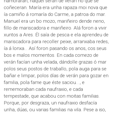
namoraran, naquel serán de verán no que se
coñeceran. María era unha rapaza moi nova que
ía camiño á romaría do Carme, a patroa do mar.
Manuel era un bo mozo, mariñeiro dende neno,
fillo de mariscadora e mariñeiro. Alá foron a vivir
xuntos a Ares. Él saía de pesca e ela aprendeu de
mariscadora para recoller peixe, arranxaba redes,
ía á lonxa… Así foron pasando os anos, cos seus
bos e malos momentos. En cada comezo de
verán facían unha velada, dándolle grazas ó mar
polos seus postos de traballo, pola auga para se
bañar e limpar, polos días de verán para gozar en
familia, pola fame que éste saciou..., e
rememoraban cada naufraxio, e cada
tempestade, que acabou con moitas familias.
Porque, por desgraza, un naufraxio desfacía
unha, dúas, ou varias familias na vila. Pese a iso,