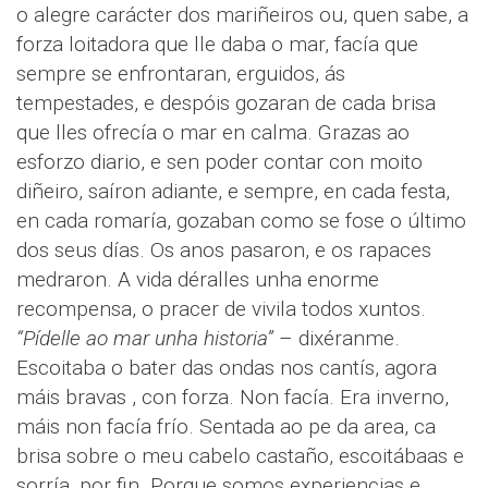
o alegre carácter dos mariñeiros ou, quen sabe, a
forza loitadora que lle daba o mar, facía que
sempre se enfrontaran, erguidos, ás
tempestades, e despóis gozaran de cada brisa
que lles ofrecía o mar en calma. Grazas ao
esforzo diario, e sen poder contar con moito
diñeiro, saíron adiante, e sempre, en cada festa,
en cada romaría, gozaban como se fose o último
dos seus días. Os anos pasaron, e os rapaces
medraron. A vida déralles unha enorme
recompensa, o pracer de vivila todos xuntos.
“Pídelle ao mar unha historia”
– dixéranme.
Escoitaba o bater das ondas nos cantís, agora
máis bravas , con forza. Non facía. Era inverno,
máis non facía frío. Sentada ao pe da area, ca
brisa sobre o meu cabelo castaño, escoitábaas e
sorría, por fin. Porque somos experiencias e