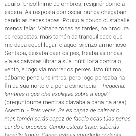
aquilo. Encollinme de ombros, resignándome á
espera. As resposta con öscar nunca chegaban
cando as necesitabas. Pouco a pouco custáballe
menos falar. Voltaba todas as tardes, na procura
de respostas, máis tamén da tranquilidade que
me daba aquel lugar, e aquel silenzo armonioso.
Sentaba, deixaba caer os pes, freaba as ondas,
vía as gaivotas librar a súa inútil loita contra o
vento, e logo vía morrer os peixes. Isto último
dábame pena uns intres, pero logo pensaba na
fin da súa norte e a pena esmorecía. -
Pequena,
lembras o que che expliquei sobre a auga?
(preguntoume mentras clavaba a cana na área).
Asentín. -
Pois verás. Se es capaz de calmar o
mar, tamén serás capaz de facelo coas túas penas
cando o precises. Cando esteas triste, saberás
facerlle fronte. Cando esteas enfadada poderás