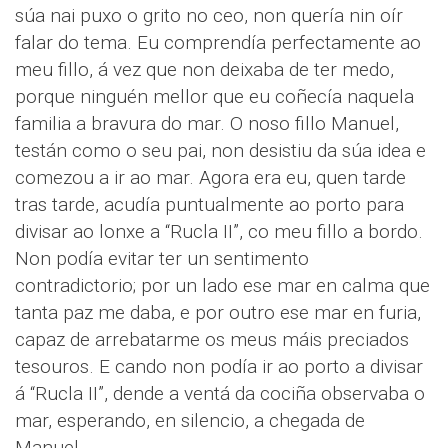
súa nai puxo o grito no ceo, non quería nin oír
falar do tema. Eu comprendía perfectamente ao
meu fillo, á vez que non deixaba de ter medo,
porque ninguén mellor que eu coñecía naquela
familia a bravura do mar. O noso fillo Manuel,
testán como o seu pai, non desistiu da súa idea e
comezou a ir ao mar. Agora era eu, quen tarde
tras tarde, acudía puntualmente ao porto para
divisar ao lonxe a “Rucla II”, co meu fillo a bordo.
Non podía evitar ter un sentimento
contradictorio; por un lado ese mar en calma que
tanta paz me daba, e por outro ese mar en furia,
capaz de arrebatarme os meus máis preciados
tesouros. E cando non podía ir ao porto a divisar
á “Rucla II”, dende a ventá da cociña observaba o
mar, esperando, en silencio, a chegada de
Manuel.