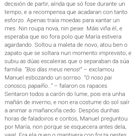
decisión de partir, aínda que só fose durante un
tempo, e a recompensa que acadaran con tanto
esforzo. Apenas traía moedas para xantar un
mes. Nin roupa nova, nin peixe. Máis viña él, e
esperaba que iso fora polo que María estivera
agardando. Soltou a maleta de novo, atou ben o
zapato que se soltara nun momento imprevisto, e
subiu as dúas escaleiras que o separaban da súa
familia.
“Bos días meus nenos!”
– exclamou
Manuel esbozando un sorriso.
“O noso pai
conosco, papaíño…”
– falaron os rapaces.
Sentaron todos a carón do lume, pois era unha
mañán de inverno, e non era costume do sol saír
a animar a mañanciña cedo. Despóis dunhas
horas de faladoiros e contos, Manuel preguntou
por María, non porque se esquecera antes dela,
vaia!. Era ela quen o mantivera con forza nestes