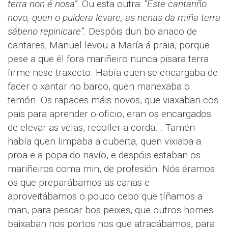
terra non é nosa”.
Ou esta outra:
“Este cantariño
novo, quen o puidera levare, as nenas da miña terra
sábeno repinicare”.
Despóis dun bo anaco de
cantares, Manuel levou a María á praia, porque
pese a que él fora mariñeiro nunca pisara terra
firme nese traxecto. Había quen se encargaba de
facer o xantar no barco, quen manexaba o
temón. Os rapaces máis novos, que viaxaban cos
pais para aprender o oficio, eran os encargados
de elevar as velas, recoller a corda... Tamén
había quen limpaba a cuberta, quen vixiaba a
proa e a popa do navío, e despóis estaban os
mariñeiros coma min, de profesión. Nós éramos
os que preparábamos as canas e
aproveitábamos o pouco cebo que tíñamos a
man, para pescar bos peixes, que outros homes
baixaban nos portos nos que atracábamos, para