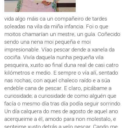
vida algo máis ca un compañeiro de tardes
soleadas na vila da miña infancia. Foi o que
moitos chamarían un mestre, un guía. Coñecido
sendo una nena moi pequeña e moi
impresionable. Víao pescar dende a xanela da
cociña. Vivía daquela nunha pequeña vila
pesqueira, xusto ao final duna real de casi catro
kilómetros e medio. E sempre o vía alí, sentado
nas rochas, con aquel chaleco raído e a súa
endeble cana de pescar. E claro, picábame a
curiosidade; a curiosidade de como alguén que
facía o mesmo día tras día podía seguir sorrindo.
Un día calquera do mes de agosto de aquel ano
acerqueime a él, amodo para non molestalo, e
senteime xusto detrás a velo pescar. Cando me