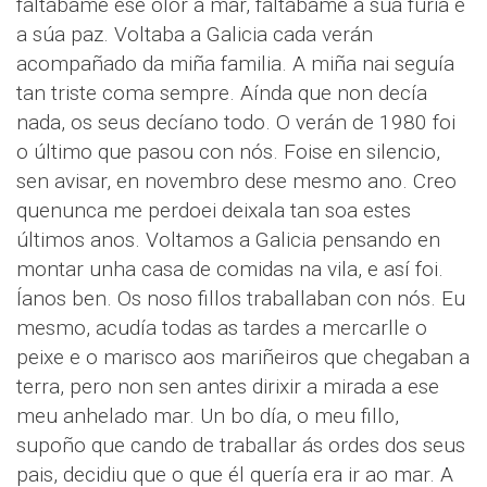
faltábame ese olor a mar, faltábame a súa furia e
a súa paz. Voltaba a Galicia cada verán
acompañado da miña familia. A miña nai seguía
tan triste coma sempre. Aínda que non decía
nada, os seus decíano todo. O verán de 1980 foi
o último que pasou con nós. Foise en silencio,
sen avisar, en novembro dese mesmo ano. Creo
quenunca me perdoei deixala tan soa estes
últimos anos. Voltamos a Galicia pensando en
montar unha casa de comidas na vila, e así foi.
Íanos ben. Os noso fillos traballaban con nós. Eu
mesmo, acudía todas as tardes a mercarlle o
peixe e o marisco aos mariñeiros que chegaban a
terra, pero non sen antes dirixir a mirada a ese
meu anhelado mar. Un bo día, o meu fillo,
supoño que cando de traballar ás ordes dos seus
pais, decidiu que o que él quería era ir ao mar. A