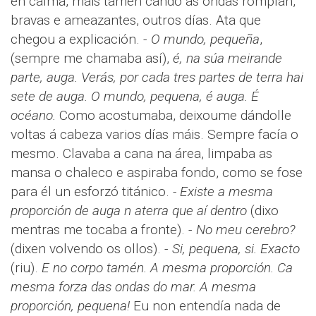
en calma, máis tamén cando as ondas rompían,
bravas e ameazantes, outros días. Ata que
chegou a explicación. -
O mundo, pequeña
,
(sempre me chamaba así),
é, na súa meirande
parte, auga. Verás, por cada tres partes de terra hai
sete de auga. O mundo, pequena, é auga. É
océano.
Como acostumaba, deixoume dándolle
voltas á cabeza varios días máis. Sempre facía o
mesmo. Clavaba a cana na área, limpaba as
mansa o chaleco e aspiraba fondo, como se fose
para él un esforzó titánico.
- Existe a mesma
proporción de auga n aterra que aí dentro
(dixo
mentras me tocaba a fronte). -
No meu cerebro?
(dixen volvendo os ollos). -
Si, pequena, si. Exacto
(riu).
E no corpo tamén. A mesma proporción. Ca
mesma forza das ondas do mar. A mesma
proporción, pequena!
Eu non entendía nada de