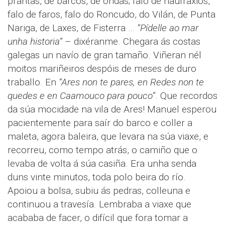
prantas, de barcos, de ondas; falo de naufraxios,
falo de faros, falo do Roncudo, do Vilán, de Punta
Nariga, de Laxes, de Fisterra …
“Pídelle ao mar
unha historia”
– dixéranme. Chegara ás costas
galegas un navío de gran tamaño. Viñeran nél
moitos mariñeiros despóis de meses de duro
traballo. En
“Ares non te pares, en Redes non te
quedes e en Caamouco para pouco”
. Que recordos
da súa mocidade na vila de Ares! Manuel esperou
pacientemente para saír do barco e coller a
maleta, agora baleira, que levara na súa viaxe, e
recorreu, como tempo atrás, o camiño que o
levaba de volta á súa casiña. Era unha senda
duns vinte minutos, toda polo beira do río.
Apoiou a bolsa, subiu ás pedras, colleuna e
continuou a travesía. Lembraba a viaxe que
acababa de facer, o difícil que fora tomar a