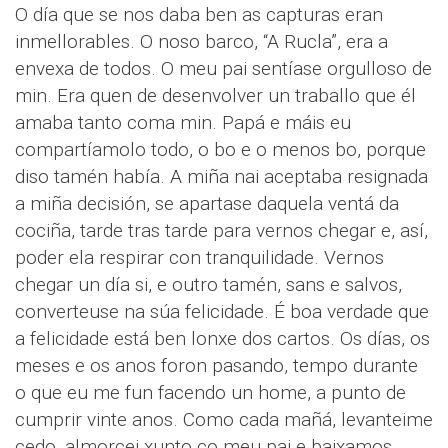
O día que se nos daba ben as capturas eran
inmellorables. O noso barco, “A Rucla”, era a
envexa de todos. O meu pai sentíase orgulloso de
min. Era quen de desenvolver un traballo que él
amaba tanto coma min. Papá e máis eu
compartíamolo todo, o bo e o menos bo, porque
diso tamén había. A miña nai aceptaba resignada
a miña decisión, se apartase daquela ventá da
cociña, tarde tras tarde para vernos chegar e, así,
poder ela respirar con tranquilidade. Vernos
chegar un día si, e outro tamén, sans e salvos,
converteuse na súa felicidade. É boa verdade que
a felicidade está ben lonxe dos cartos. Os días, os
meses e os anos foron pasando, tempo durante
o que eu me fun facendo un home, a punto de
cumprir vinte anos. Como cada mañá, levanteime
cedo, almorcei xunto co meu pai e baixamos