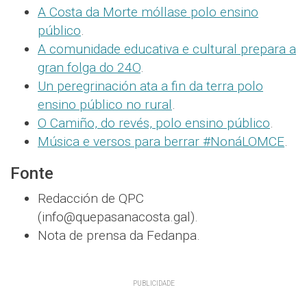
A Costa da Morte móllase polo ensino
público
.
A comunidade educativa e cultural prepara a
gran folga do 24O
.
Un peregrinación ata a fin da terra polo
ensino público no rural
.
O Camiño, do revés, polo ensino público
.
Música e versos para berrar #NonáLOMCE
.
Fonte
Redacción de QPC
(info@quepasanacosta.gal).
Nota de prensa da Fedanpa.