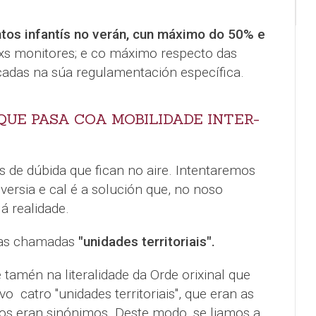
os infantís no verán, cun máximo do 50% e
s xs monitores; e co máximo respecto das
cadas na súa regulamentación específica.
 QUE PASA COA MOBILIDADE INTER-
 de dúbida que fican no aire. Intentaremos
versia e cal é a solución que, no noso
á realidade.
 as chamadas
"unidades territoriais".
e tamén na literalidade da Orde orixinal que
ivo catro "unidades territoriais", que eran as
mos eran sinónimos. Deste modo, se liamos a