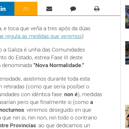
m
e toca que veña a tres após da dúas
que regula as medidas que veremos
)
o a Galiza é unha das Comunidades
 do Estado, estrea Fase III deste
á denominada
"Nova Normalidade."
tensidade, asistimos durante toda esta
 retiradas (como que sería posíbel o
idades con idéntica fase:
non é
), medidas
sarían pero que finalmente si (como
a
 nocturnos
: veremos deseguido en que
que nin si, nin non, nin todo o contrario
tre Provincias
: ao que dedicamos un