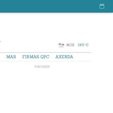
MOS
18.5 °C
S
MAR
FIRMAS QPC
AXENDA