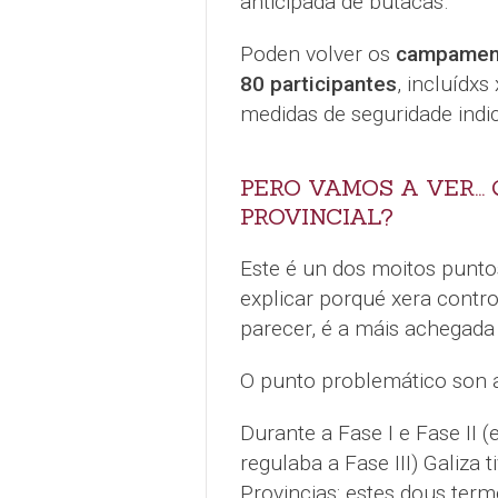
anticipada de butacas.
Poden volver os
campament
80 participantes
, incluídx
medidas de seguridade indi
PERO VAMOS A VER...
PROVINCIAL?
Este é un dos moitos puntos
explicar porqué xera contro
parecer, é a máis achegada 
O punto problemático son
Durante a Fase I e Fase II (
regulaba a Fase III) Galiza t
Provincias: estes dous ter