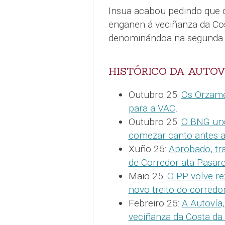
Insua acabou pedindo que d
enganen á veciñanza da Cos
denominándoa na segunda 
HISTÓRICO DA AUTOV
Outubro 25:
Os Orzame
para a VAC
.
Outubro 25:
O BNG urxe
comezar canto antes a
Xuño 25:
Aprobado, tr
de Corredor ata Pasare
Maio 25:
O PP volve re
novo treito do corredo
Febreiro 25:
A Autovía
veciñanza da Costa da