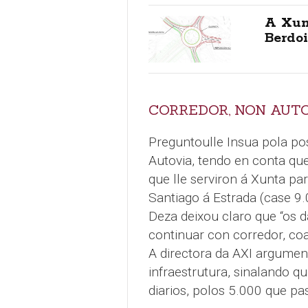
A Xun
Berdo
CORREDOR, NON AUT
Preguntoulle Insua pola pos
Autovia, tendo en conta qu
que lle serviron á Xunta pa
Santiago á Estrada (case 9.
Deza deixou claro que “os d
continuar con corredor, coa
A directora da AXI argument
infraestrutura, sinalando q
diarios, polos 5.000 que pas