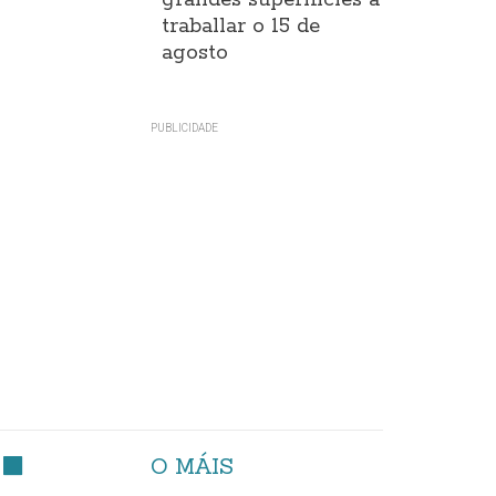
grandes superificies a
traballar o 15 de
agosto
O MÁIS