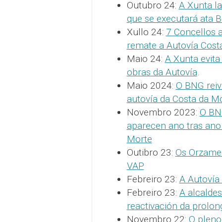
Outubro 24:
A Xunta la
que se executará ata Be
Xullo 24:
7 Concellos 
remate a Autovía Cost
Maio 24:
A Xunta evita
obras da Autovía
.
Maio 2024:
O BNG reiv
autovía da Costa da M
Novembro 2023:
O BNG
aparecen ano tras ano
Morte
Outibro 23:
Os Orzamen
VAP
Febreiro 23:
A Autovía
Febreiro 23:
A alcaldes
reactivación da prolon
Novembro 22:
O pleno