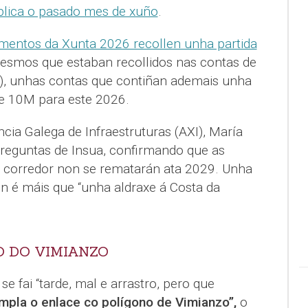
blica o pasado mes de xuño
.
mentos da Xunta 2026 recollen unha partida
mesmos que estaban recollidos nas contas de
n), unhas contas que contiñan ademais unha
de 10M para este 2026.
ncia Galega de Infraestruturas (AXI), María
reguntas de Insua, confirmando que as
 corredor non se rematarán ata 2029. Unha
on é máis que “unha aldraxe á Costa da
O DO VIMIANZO
se fai “tarde, mal e arrastro, pero que
mpla o enlace co polígono de Vimianzo”,
o