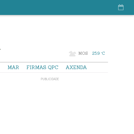
MOS
25.9 °C
S
MAR
FIRMAS QPC
AXENDA