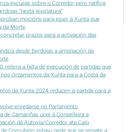
nza excusas sobre o Corredor pero ratifica
rdoias “nesta lexislatura”
.
aproban mocións para esixir á Xunta que
a da Morte
.
 concretar prazos para a activación das
indica desde Berdoias a ampliación da
orte
.
 reitera a falta de execución de partidas que
 nos Orzamentos da Xunta para a Costa da
tos da Xunta 2024 reducen a partida para a
 volve enredarse no Parlamento
.
a de Camariñas urxe á Conselleira a
gación da Autovía/Corredor ata Calo
.
 de Corcubión volveu pedir que se remate a