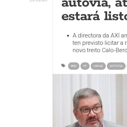
autovía, 
estará lis
A directora da AXI a
ten previsto licitar 
novo treito Calo-Ber
BNG
PP
OBRAS
AUTOVIA