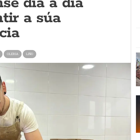
se día a día
tir a súa
cia
OLERIA
LIÑO