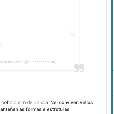
 pasa na Costa (@quepasanacosta)
pobo oleiro de Galicia.
Nel conviven vellas
manteñen as formas e estruturas