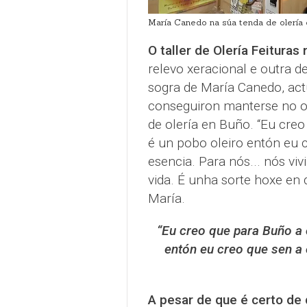
María Canedo na súa tenda de olería 
O taller de Olería Feitura
relevo xeracional e outra d
sogra de María Canedo, act
conseguiron manterse no ofi
de olería en Buño. “Eu cre
é un pobo oleiro entón eu c
esencia. Para nós... nós viv
vida. É unha sorte hoxe en d
María.
“Eu creo que para Buño a 
entón eu creo que sen a 
A pesar de que é certo de