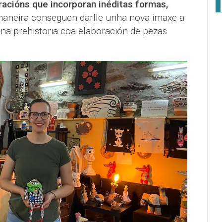
racións que incorporan inéditas formas,
maneira conseguen darlle unha nova imaxe a
o na prehistoria coa elaboración de pezas