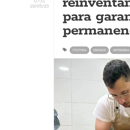
reinvéntan
07:31
19/05/23
para garan
permanen
CULTURA
ENCAIXE
ARTESANIA