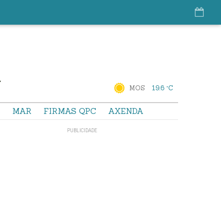
MOS
19.6 °C
S
MAR
FIRMAS QPC
AXENDA