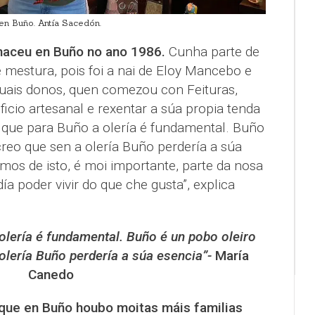
en Buño. Antía Sacedón.
s naceu en Buño no ano 1986.
Cunha parte de
e mestura, pois foi a nai de Eloy Mancebo e
uais donos, quen comezou con Feituras,
cio artesanal e rexentar a súa propia tenda
o que para Buño a olería é fundamental. Buño
reo que sen a olería Buño perdería a súa
imos de isto, é moi importante, parte da nosa
ía poder vivir do que che gusta”, explica
olería é fundamental. Buño é un pobo oleiro
olería Buño perdería a súa esencia”-
María
Canedo
 que en Buño houbo moitas máis familias