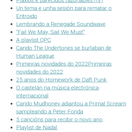
Plaxios e parecidos razonables (IV)
.
Un tema e unha sesión para rematar o
Entroido
.
Lembrando a Renegade Soundwave
.
“Fail We May, Sail We Must”
.
A playlist QPC
.
Cando The Undertones se burlaban de
Human League
.
Primeiras novidades do 2022Primeiras
novidades do 2022
.
25 anos do Homework de Daft Punk
.
O castelán na música electrónica
internacional
Cando Mudhoney adiantou a Primal Scream
sampleando a Peter Fonda
5 cancións para recibir o novo ano
.
Playlist de Nadal
.