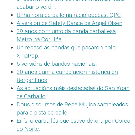
acabar o verán
.
Unha hora de baile na radio-podcast QPC
.
A versión de Safety Dance de Angel Olsen
.
39 anos do triunfo da banda carballesa
Metro na Corulña
.
Un repaso ás bandas que pasaron polo
XiriaPop
.
5 versións de bandas nacionais
.
30 anos dunha cancelación histórica en
Bergantiños
.
As actuacións máis destacadas do San Xoán
de Carballo
.
Dous discursos de Pepe Mujica sampleados
para a pista de baile
.
Eirís, o carballés que estivo de xira por Corea
do Norte
.