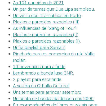
As 101 cancións do 2021
Un par de temas que Dua Lipa sampleou
.
Un vinilo dos Dramáticos en Porto
.
Plaxios e parecidos razoables (III)
.
As influencias de “Gang of Four”
.
Plaxios e parecidos razoables (II)
.
Plaxios e parecidos razonables (I)
.
Unha playlist para Samaín
.
Pinchada para os comercios da rúa Valle
Inclán
.
10 novedades para a finde
.
Lembrando a banda lusa GNR
.
2 playlist para esta finde
.
A sesión do Orballo Cultural
.
Uns temas para arrincar setembro
.
Un cento de bandas da década dos 2000
.
8 recomendacións de libros musicais para