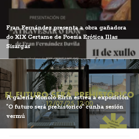
Fran Fernández presenta a obra gañadora
do XIX Certame de Poesía Erótica Illas
Sisargas
A galería Monolo Eirín estrea a exposición
"O futuro será prehistorico" cunha sesión
vermú