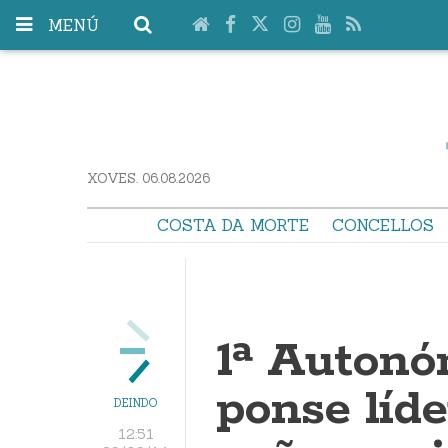
MENÚ
XOVES. 06.08.2026
COSTA DA MORTE
CONCELLOS
1ª Autonó
ponse líde
DEINDO
12:51