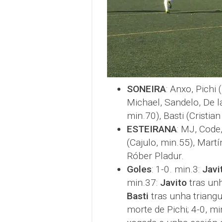
SONEIRA
: Anxo, Pichi
Michael, Sandelo, De la
min.70), Basti (Cristia
ESTEIRANA
: MJ, Code
(Cajulo, min.55), Martí
Róber Pladur.
Goles
: 1-0. min.3:
Javi
min.37:
Javito
tras unh
Basti
tras unha triang
morte de Pichi; 4-0, mi