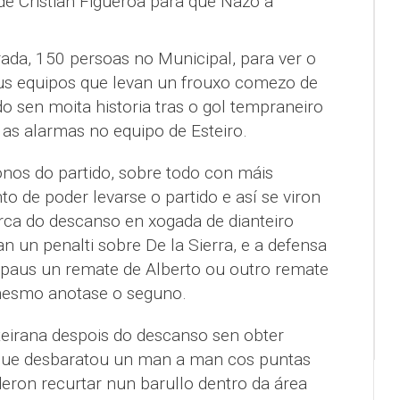
e Cristian Figueroa para que Nazo a
ada, 150 persoas no Municipal, para ver o
ous equipos que levan un frouxo comezo de
o sen moita historia tras o gol tempraneiro
as alarmas no equipo de Esteiro.
nos do partido, sobre todo con máis
 de poder levarse o partido e así se viron
ca do descanso en xogada de dianteiro
an un penalti sobre De la Sierra, e a defensa
 paus un remate de Alberto ou outro remate
 mesmo anotase o seguno.
eirana despois do descanso sen obter
 que desbaratou un man a man cos puntas
eron recurtar nun barullo dentro da área