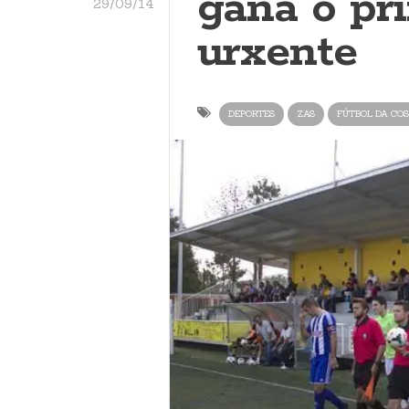
gaña o pri
29/09/14
urxente
DEPORTES
ZAS
FÚTBOL DA CO