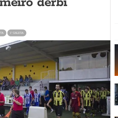
meiro derbi
STA
1ª GALICIA