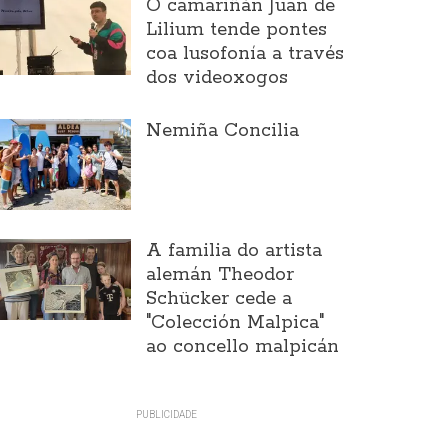
O camariñán Juan de
Lilium tende pontes
coa lusofonía a través
dos videoxogos
Nemiña Concilia
A familia do artista
alemán Theodor
Schücker cede a
"Colección Malpica"
ao concello malpicán