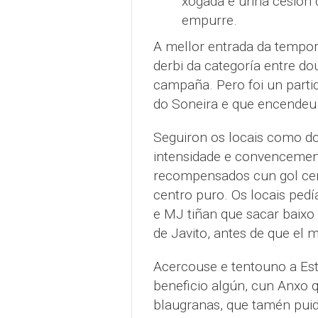
xogada e unha cesión d
empurre.
A mellor entrada da tempor
derbi da categoría entre d
campaña. Pero foi un partid
do Soneira e que encendeu 
Seguiron os locais como do
intensidade e convencemento
recompensados cun gol cer
centro puro. Os locais pedí
e MJ tiñan que sacar baixo
de Javito, antes de que el
Acercouse e tentouno a Est
beneficio algún, cun Anxo
blaugranas, que tamén puid