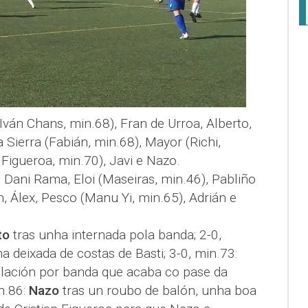
 (Iván Chans, min.68), Fran de Urroa, Alberto,
 Sierra (Fabián, min.68), Mayor (Richi,
n Figueroa, min.70), Javi e Nazo.
, Dani Rama, Eloi (Maseiras, min.46), Pabliño
n, Álex, Pesco (Manu Yi, min.65), Adrián e
to
tras unha internada pola banda; 2-0,
a deixada de costas de Basti; 3-0, min.73:
ulación por banda que acaba co pase da
n.86:
Nazo
tras un roubo de balón, unha boa