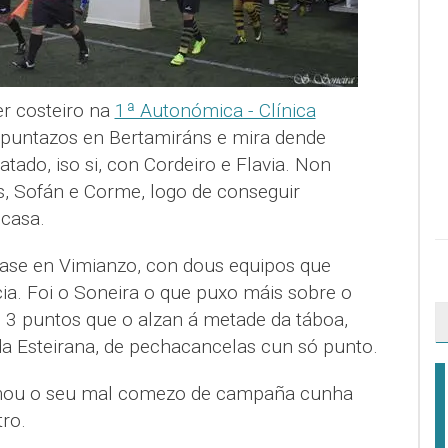
r costeiro na
1ª Autonómica - Clínica
 puntazos en Bertamiráns e mira dende
tado, iso si, con Cordeiro e Flavia. Non
s, Sofán e Corme, logo de conseguir
 casa.
ase en Vimianzo, con dous equipos que
ia. Foi o Soneira o que puxo máis sobre o
u 3 puntos que o alzan á metade da táboa,
a Esteirana, de pechacancelas cun só punto.
rmou o seu mal comezo de campaña cunha
tro.