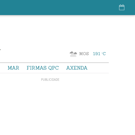
MOS
19.1 °C
S
MAR
FIRMAS QPC
AXENDA