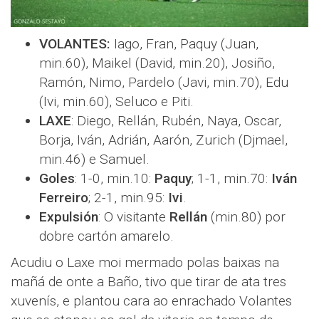
VOLANTES:
Iago, Fran, Paquy (Juan,
min.60), Maikel (David, min.20), Josiño,
Ramón, Nimo, Pardelo (Javi, min.70), Edu
(Ivi, min.60), Seluco e Piti.
LAXE
: Diego, Rellán, Rubén, Naya, Oscar,
Borja, Iván, Adrián, Aarón, Zurich (Djmael,
min.46) e Samuel.
Goles
: 1-0, min.10:
Paquy
; 1-1, min.70:
Iván
Ferreiro
; 2-1, min.95:
Ivi
.
Expulsión
: O visitante
Rellán
(min.80) por
dobre cartón amarelo.
Acudiu o Laxe moi mermado polas baixas na
mañá de onte a Baño, tivo que tirar de ata tres
xuvenís, e plantou cara ao enrachado Volantes