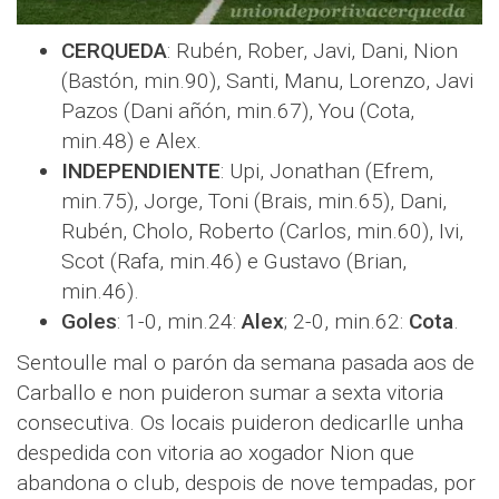
CERQUEDA
: Rubén, Rober, Javi, Dani, Nion
(Bastón, min.90), Santi, Manu, Lorenzo, Javi
Pazos (Dani añón, min.67), You (Cota,
min.48) e Alex.
INDEPENDIENTE
: Upi, Jonathan (Efrem,
min.75), Jorge, Toni (Brais, min.65), Dani,
Rubén, Cholo, Roberto (Carlos, min.60), Ivi,
Scot (Rafa, min.46) e Gustavo (Brian,
min.46).
Goles
: 1-0, min.24:
Alex
; 2-0, min.62:
Cota
.
Sentoulle mal o parón da semana pasada aos de
Carballo e non puideron sumar a sexta vitoria
consecutiva. Os locais puideron dedicarlle unha
despedida con vitoria ao xogador Nion que
abandona o club, despois de nove tempadas, por