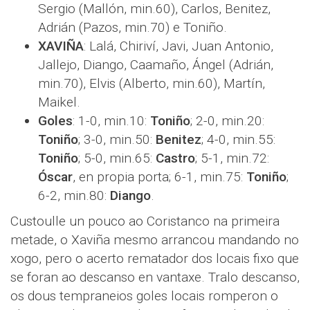
Sergio (Mallón, min.60), Carlos, Benitez,
Adrián (Pazos, min.70) e Toniño.
XAVIÑA
: Lalá, Chiriví, Javi, Juan Antonio,
Jallejo, Diango, Caamaño, Ángel (Adrián,
min.70), Elvis (Alberto, min.60), Martín,
Maikel.
Goles
: 1-0, min.10:
Toniño
; 2-0, min.20:
Toniño
; 3-0, min.50:
Benitez
; 4-0, min.55:
Toniño
; 5-0, min.65:
Castro
; 5-1, min.72:
Óscar
, en propia porta; 6-1, min.75:
Toniño
;
6-2, min.80:
Diango
.
Custoulle un pouco ao Coristanco na primeira
metade, o Xaviña mesmo arrancou mandando no
xogo, pero o acerto rematador dos locais fixo que
se foran ao descanso en vantaxe. Tralo descanso,
os dous tempraneios goles locais romperon o