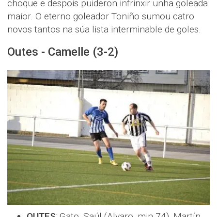
choque e despois puideron infrinxir unha goleada
maior. O eterno goleador Toniño sumou catro
novos tantos na súa lista interminable de goles.
Outes - Camelle (3-2)
OUTES
: Gato, Saúl (Alvaro, min.74), Martín