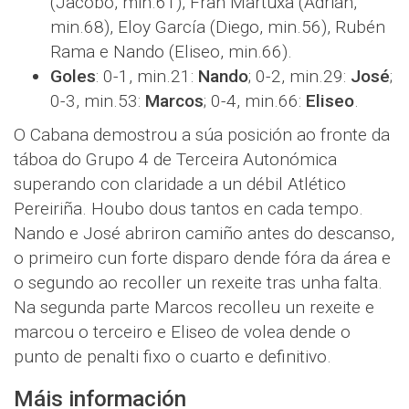
(Jacobo, min.61), Fran Martuxa (Adrián,
min.68), Eloy García (Diego, min.56), Rubén
Rama e Nando (Eliseo, min.66).
Goles
: 0-1, min.21:
Nando
; 0-2, min.29:
José
;
0-3, min.53:
Marcos
; 0-4, min.66:
Eliseo
.
O Cabana demostrou a súa posición ao fronte da
táboa do Grupo 4 de Terceira Autonómica
superando con claridade a un débil Atlético
Pereiriña. Houbo dous tantos en cada tempo.
Nando e José abriron camiño antes do descanso,
o primeiro cun forte disparo dende fóra da área e
o segundo ao recoller un rexeite tras unha falta.
Na segunda parte Marcos recolleu un rexeite e
marcou o terceiro e Eliseo de volea dende o
punto de penalti fixo o cuarto e definitivo.
Máis información