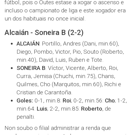
fútbol, pois o Outes estase a xogar o ascenso e
incluso o campionato de liga e este xogador era
un dos habituais no once inicial.
Alcaián - Soneira B (2-2)
ALCAIÁN
: Portillo, Andres (Dani, min.60),
Diego, Pombo, Victor, Pio, Souto (Roberto,
min.40), David, Luis, Ruben e Tote.
SONEIRA B
: Víctor, Vicente, Alberto, Roi,
Curra, Jemisa (Chuchi, min.75), Chans,
Quilmes, Cho (Marquitos, min.60), Richi e
Cristian de Carantoña.
Goles:
0-1, min.8:
Roi
; 0-2, min.56:
Cho
; 1-2,
min.64:
Luis
; 2-2, min.85:
Roberto
, de
penalti.
Non soubo o filial administrar a renda que