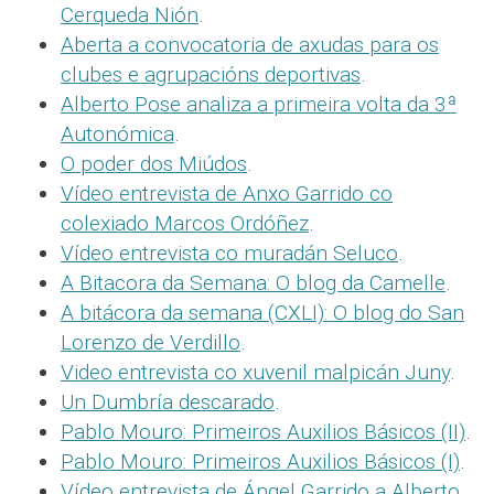
Cerqueda Nión
.
Aberta a convocatoria de axudas para os
clubes e agrupacións deportivas
.
Alberto Pose analiza a primeira volta da 3ª
Autonómica
.
O poder dos Miúdos
.
Vídeo entrevista de Anxo Garrido co
colexiado Marcos Ordóñez
.
Vídeo entrevista co muradán Seluco
.
A Bitacora da Semana: O blog da Camelle
.
A bitácora da semana (CXLI): O blog do San
Lorenzo de Verdillo
.
Video entrevista co xuvenil malpicán Juny
.
Un Dumbría descarado
.
Pablo Mouro: Primeiros Auxilios Básicos (II)
.
Pablo Mouro: Primeiros Auxilios Básicos (I)
.
Vídeo entrevista de Ángel Garrido a Alberto