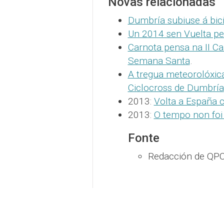
Novas relacionadas
Dumbría subiuse á bic
Un 2014 sen Vuelta per
Carnota pensa na II Car
Semana Santa
.
A tregua meteorolóxic
Ciclocross de Dumbría
2013:
Volta a España 
2013:
O tempo non foi
Fonte
Redacción de QPC