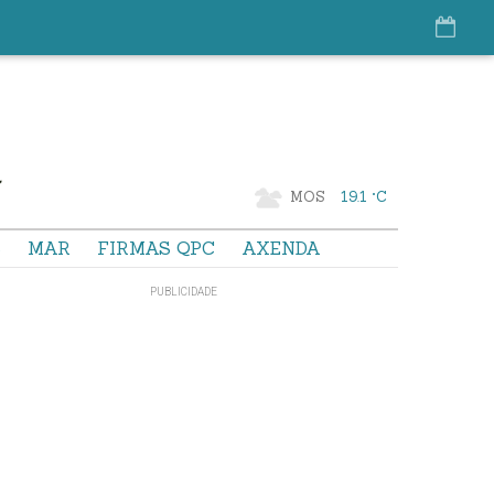
MOS
19.1 °C
S
MAR
FIRMAS QPC
AXENDA