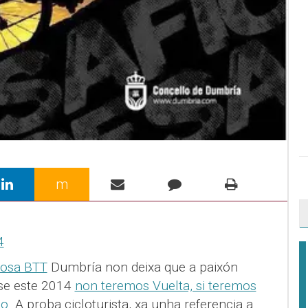
m
osa BTT
Dumbría non deixa que a paixón
 se este 2014
non teremos Vuelta, si teremos
co
. A proba cicloturista, xa unha referencia a