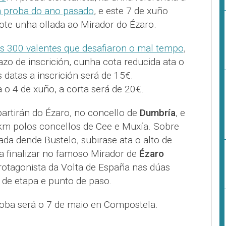
 proba do ano pasado
, e este 7 de xuño
bote unha ollada ao Mirador do Ézaro.
s 300 valentes que desafiaron o mal tempo
,
azo de inscrición, cunha cota reducida ata o
 datas a inscrición será de 15€.
a o 4 de xuño, a corta será de 20€.
rtirán do Ézaro, no concello de
Dumbría
, e
0km polos concellos de Cee e Muxía. Sobre
zada dende Bustelo, subirase ata o alto de
a finalizar no famoso Mirador de
Ézaro
rotagonista da Volta de España nas dúas
 de etapa e punto de paso.
proba será o 7 de maio en Compostela.