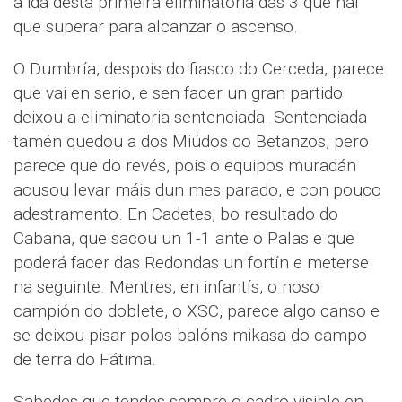
a ida desta primeira eliminatoria das 3 que hai
que superar para alcanzar o ascenso.
O Dumbría, despois do fiasco do Cerceda, parece
que vai en serio, e sen facer un gran partido
deixou a eliminatoria sentenciada. Sentenciada
tamén quedou a dos Miúdos co Betanzos, pero
parece que do revés, pois o equipos muradán
acusou levar máis dun mes parado, e con pouco
adestramento. En Cadetes, bo resultado do
Cabana, que sacou un 1-1 ante o Palas e que
poderá facer das Redondas un fortín e meterse
na seguinte. Mentres, en infantís, o noso
campión do doblete, o XSC, parece algo canso e
se deixou pisar polos balóns mikasa do campo
de terra do Fátima.
Sabedes que tendes sempre o cadro visible en