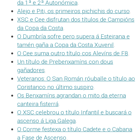
da 1ª e 2ª Autonómica
.
Alejo e Piti, os primeiros pichichis do curso
.
XSC e Cee disfrutan dos títulos de Campións
da Copa da Costa
.
O Dumbría sofre pero supera á Esteirana e
tamén gaña a Copa da Costa Xuvenil
.
O Cee suma outro título cos Alevíns de F8
.
Un título de Prebenxamíns con dous
gañadores
.
Veteranos: O San Román róuballe o título ao
Coristanco no último suspiro
.
Os Benxamíns agrandan o mito da eterna
canteira fisterrá
.
O XSC celebrou o título Infantil e buscará o
ascenso á Liga Galega
.
O Corme festexa o título Cadete e o Cabana
a Fase de Ascenso
.