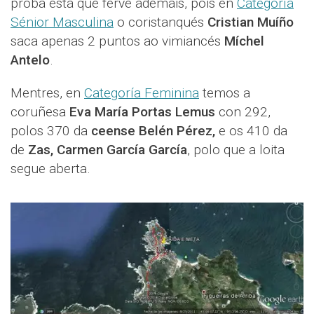
proba está que ferve ademais, pois en
Categoría
Sénior Masculina
o coristanqués
Cristian Muíño
saca apenas 2 puntos ao vimiancés
Míchel
Antelo
.
Mentres, en
Categoría Feminina
temos a
coruñesa
Eva María Portas Lemus
con 292,
polos 370 da
ceense Belén Pérez,
e os 410 da
de
Zas, Carmen García García
, polo que a loita
segue aberta.