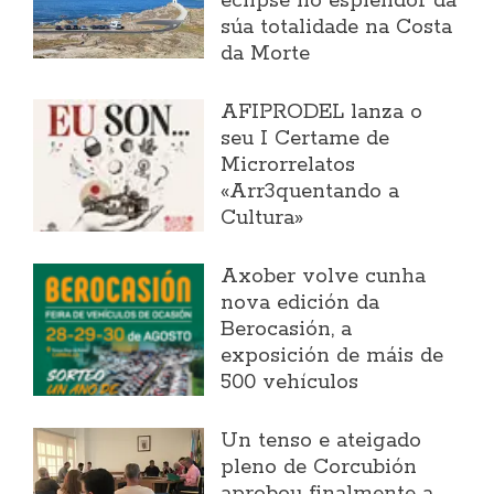
eclipse no esplendor da
súa totalidade na Costa
da Morte
AFIPRODEL lanza o
seu I Certame de
Microrrelatos
«Arr3quentando a
Cultura»
Axober volve cunha
nova edición da
Berocasión, a
exposición de máis de
500 vehículos
Un tenso e ateigado
pleno de Corcubión
aprobou finalmente a