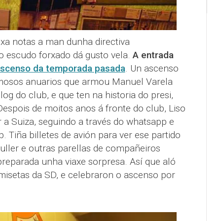
 xa notas a man dunha directiva
o escudo forxado dá gusto vela.
A entrada
 ascenso da temporada pasada
. Un ascenso
ermosos anuarios que armou Manuel Varela
og do club, e que ten na historia do presi,
 Despois de moitos anos á fronte do club, Liso
r a Suiza, seguindo a través do whatsapp e
b. Tiña billetes de avión para ver ese partido
uller e outras parellas de compañeiros
preparada unha viaxe sorpresa. Así que aló
amisetas da SD, e celebraron o ascenso por