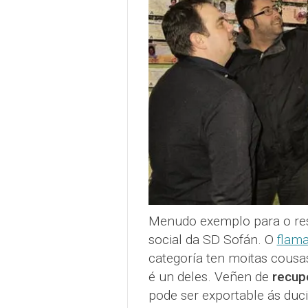
Menudo exemplo para o rest
social da SD Sofán. O
flama
categoría ten moitas cousa
é un deles. Veñen de
recupe
pode ser exportable ás duc