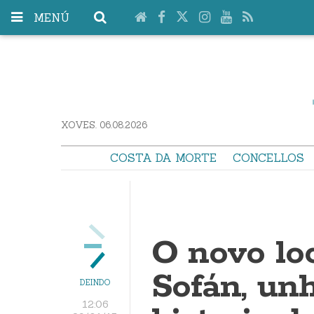
MENÚ
XOVES. 06.08.2026
COSTA DA MORTE
CONCELLOS
O novo loc
Sofán, un
DEINDO
12:06