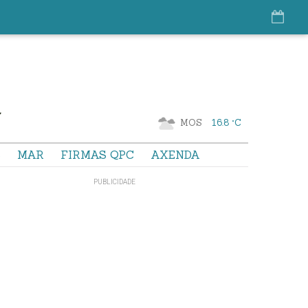
MOS
16.8 °C
S
MAR
FIRMAS QPC
AXENDA