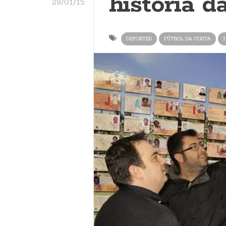
historia d
29/01/15
DEPORTES
FÚTBOL DA COSTA
1