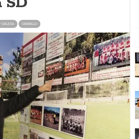
a SD
ª GALICIA
CARBALLO