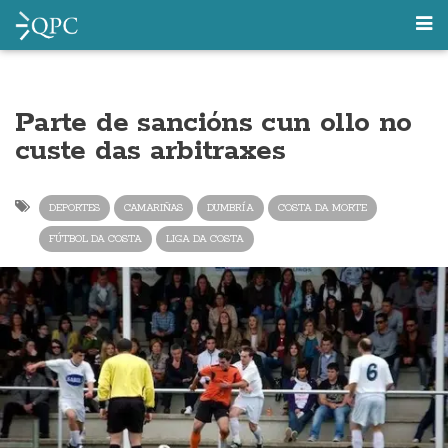
Parte de sancións cun ollo no
custe das arbitraxes
DEPORTES
CAMARIÑAS
DUMBRÍA
COSTA DA MORTE
FÚTBOL DA COSTA
LIGA DA COSTA