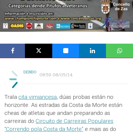
DEINDO
08:59 08/05/14
Trala
cita vimiancesa
, dúas probas están no
horizonte. As estradas da Costa da Morte están
cheas de atletas que andan preparando as
carreiras do
Circuito de Carreiras Populares
“Correndo pola Costa da Morte”
e mais as do