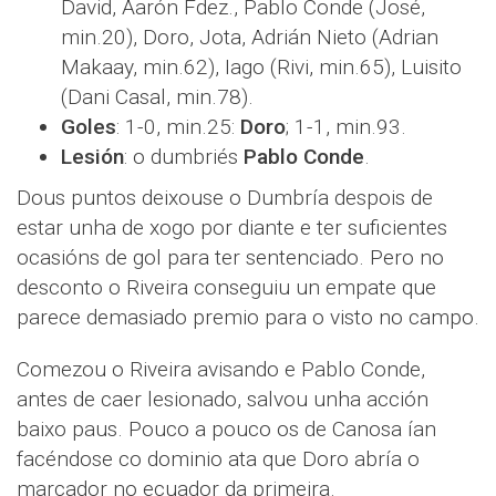
David, Aarón Fdez., Pablo Conde (José,
min.20), Doro, Jota, Adrián Nieto (Adrian
Makaay, min.62), Iago (Rivi, min.65), Luisito
(Dani Casal, min.78).
Goles
: 1-0, min.25:
Doro
; 1-1, min.93.
Lesión
: o dumbriés
Pablo Conde
.
Dous puntos deixouse o Dumbría despois de
estar unha de xogo por diante e ter suficientes
ocasións de gol para ter sentenciado. Pero no
desconto o Riveira conseguiu un empate que
parece demasiado premio para o visto no campo.
Comezou o Riveira avisando e Pablo Conde,
antes de caer lesionado, salvou unha acción
baixo paus. Pouco a pouco os de Canosa ían
facéndose co dominio ata que Doro abría o
marcador no ecuador da primeira.