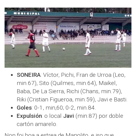
SONEIRA
: Víctor, Pichi, Fran de Urroa (Leo,
min.67), Sito (Quilmes, min.64), Maikel,
Baba, De La Sierra, Richi (Chans, min.79),
Riki (Cristian Figueroa, min.59), Javi e Basti.
Goles
: 0-1, min,60; 0-2, min.84.
Expulsión
: o local
Javi
(min.87) por doble
cartón amarelo.
Non foi boa a estrea de Manolito, e iso que