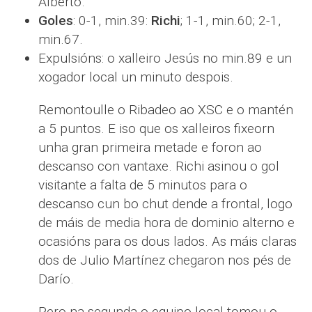
Alberto.
Goles
: 0-1, min.39:
Richi
; 1-1, min.60; 2-1,
min.67.
Expulsións: o xalleiro Jesús no min.89 e un
xogador local un minuto despois.
Remontoulle o Ribadeo ao XSC e o mantén
a 5 puntos. E iso que os xalleiros fixeorn
unha gran primeira metade e foron ao
descanso con vantaxe. Richi asinou o gol
visitante a falta de 5 minutos para o
descanso cun bo chut dende a frontal, logo
de máis de media hora de dominio alterno e
ocasións para os dous lados. As máis claras
dos de Julio Martínez chegaron nos pés de
Darío.
Pero na segunda o equipo local tomou o