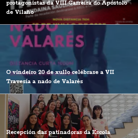
protagonistas da VIII Carreira do Apóstolo
de Vilaño
O vindeiro 20 de xullo celébrase a VII
Travesía a nado de Valarés
Recepción das patinadoras da Escola