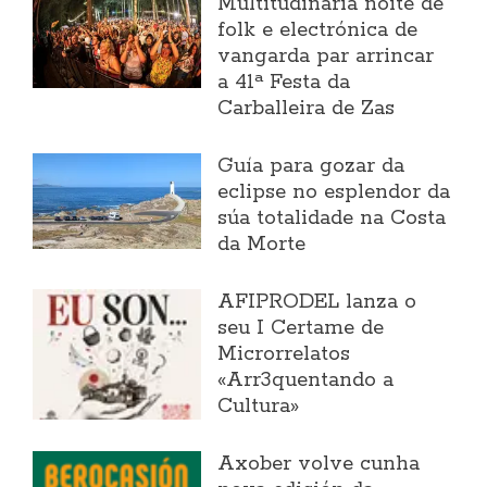
Multitudinaria noite de
folk e electrónica de
vangarda par arrincar
a 41ª Festa da
Carballeira de Zas
Guía para gozar da
eclipse no esplendor da
súa totalidade na Costa
da Morte
AFIPRODEL lanza o
seu I Certame de
Microrrelatos
«Arr3quentando a
Cultura»
Axober volve cunha