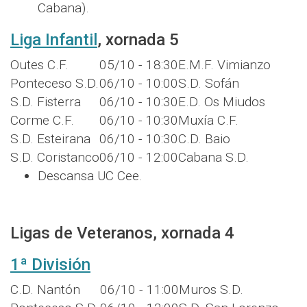
Cabana).
Liga Infantil
, xornada 5
Outes C.F.
05/10 - 18:30
E.M.F. Vimianzo
Ponteceso S.D.
06/10 - 10:00
S.D. Sofán
S.D. Fisterra
06/10 - 10:30
E.D. Os Miudos
Corme C.F.
06/10 - 10:30
Muxía C.F.
S.D. Esteirana
06/10 - 10:30
C.D. Baio
S.D. Coristanco
06/10 - 12:00
Cabana S.D.
Descansa UC Cee.
Ligas de Veteranos, xornada 4
1ª División
C.D. Nantón
06/10 - 11:00
Muros S.D.