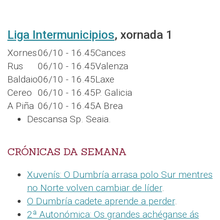
Liga Intermunicipios
, xornada 1
Xornes
06/10 - 16.45
Cances
Rus
06/10 - 16.45
Valenza
Baldaio
06/10 - 16.45
Laxe
Cereo
06/10 - 16.45
P. Galicia
A Piña
06/10 - 16.45
A Brea
Descansa Sp. Seaia.
CRÓNICAS DA SEMANA
Xuvenís: O Dumbría arrasa polo Sur mentres
no Norte volven cambiar de líder
.
O Dumbría cadete aprende a perder
.
2ª Autonómica: Os grandes achéganse ás