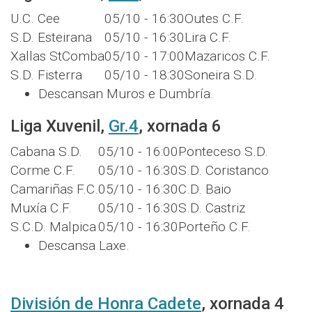
U.C. Cee
05/10 - 16:30
Outes C.F.
S.D. Esteirana
05/10 - 16:30
Lira C.F.
Xallas StComba
05/10 - 17:00
Mazaricos C.F.
S.D. Fisterra
05/10 - 18:30
Soneira S.D.
Descansan Muros e Dumbría.
Liga Xuvenil,
Gr.4
, xornada 6
Cabana S.D.
05/10 - 16:00
Ponteceso S.D.
Corme C.F.
05/10 - 16:30
S.D. Coristanco
Camariñas F.C.
05/10 - 16:30
C.D. Baio
Muxía C.F.
05/10 - 16:30
S.D. Castriz
S.C.D. Malpica
05/10 - 16:30
Porteño C.F.
Descansa Laxe.
División de Honra Cadete
, xornada 4