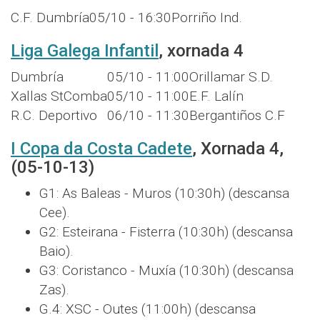
C.F. Dumbría
05/10 - 16:30
Porriño Ind.
Liga Galega Infantil
, xornada 4
Dumbría
05/10 - 11:00
Orillamar S.D.
Xallas StComba
05/10 - 11:00
E.F. Lalín
R.C. Deportivo
06/10 - 11:30
Bergantiños C.F
I Copa da Costa Cadete
, Xornada 4,
(05-10-13)
G1: As Baleas - Muros (10:30h) (descansa
Cee).
G2: Esteirana - Fisterra (10:30h) (descansa
Baio).
G3: Coristanco - Muxía (10:30h) (descansa
Zas).
G.4: XSC - Outes (11:00h) (descansa