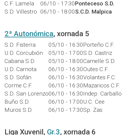
C.F. Lamela
06/10 - 17:30
Ponteceso S.D.
S.D. Villestro
06/10 - 18:00
S.C.D. Malpica
2ª Autonómica
, xornada 5
S.D. Fisterra
05/10 - 16:30
Porteño C.F.
U.D. Corcubión
05/10 - 17:00
S.D. Castriz
Cabana S.D.
05/10 - 18:00
Camelle S.D.
U.D. Carnota
06/10 - 16:30
Outes C.F.
S.D. Sofán
06/10 - 16:30
Volantes F.C.
Corme C.F.
06/10 - 16:30
Mazaricos C.F.
S.D. San Lorenzo
06/10 - 16:30
Indep. Carballo
Buño S.D.
06/10 - 17:00
U.C. Cee
Muros S.D.
06/10 - 17:30
Sp. Zas
Liga Xuvenil,
Gr.3
, xornada 6