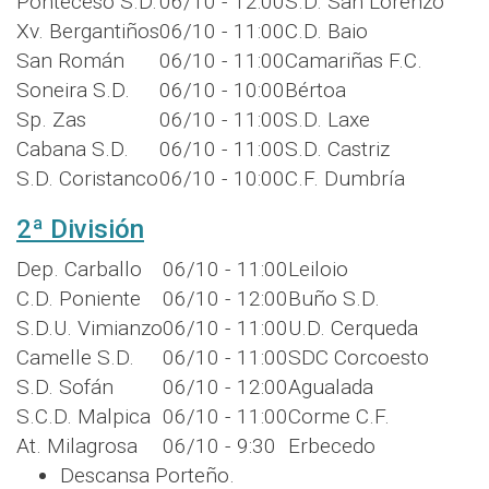
Ponteceso S.D.
06/10 - 12:00
S.D. San Lorenzo
Xv. Bergantiños
06/10 - 11:00
C.D. Baio
San Román
06/10 - 11:00
Camariñas F.C.
Soneira S.D.
06/10 - 10:00
Bértoa
Sp. Zas
06/10 - 11:00
S.D. Laxe
Cabana S.D.
06/10 - 11:00
S.D. Castriz
S.D. Coristanco
06/10 - 10:00
C.F. Dumbría
2ª División
Dep. Carballo
06/10 - 11:00
Leiloio
C.D. Poniente
06/10 - 12:00
Buño S.D.
S.D.U. Vimianzo
06/10 - 11:00
U.D. Cerqueda
Camelle S.D.
06/10 - 11:00
SDC Corcoesto
S.D. Sofán
06/10 - 12:00
Agualada
S.C.D. Malpica
06/10 - 11:00
Corme C.F.
At. Milagrosa
06/10 - 9:30
Erbecedo
Descansa Porteño.