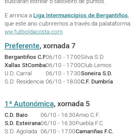
buscarán estrear o taboleiro de puntos.
E arrinca a
Liga Intermunicipios de Bergantiños
,
que este ano cubriremos a través da palataforma
ww.futboldacosta.com
.
Preferente
, xornada 7
Bergantiños C.F
06/10 - 17:00
Silva S.D.
Xallas StComba
06/10 - 17:00
Club Lemos
U.D. Carral
06/10 - 17:30
Soneira S.D.
S.D. Residencia
06/10 - 18:00
C.F. Dumbría
1ª Autonómica
, xornada 5
C.D. Baio
06/10 - 16:30
Amio C.F.
S.D. Esteirana
06/10 - 16:30
Puebla F.C.
S.D. Agolada
06/10 - 17:00
Camariñas F.C.