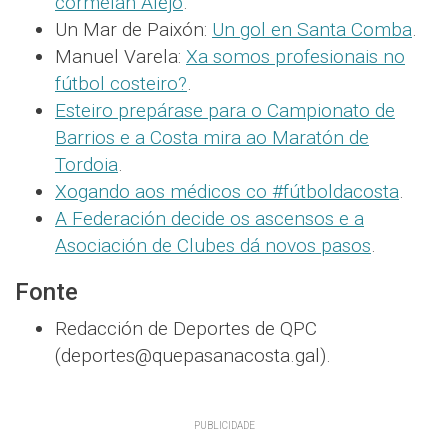
cormelán Alejo
.
Un Mar de Paixón:
Un gol en Santa Comba
.
Manuel Varela:
Xa somos profesionais no
fútbol costeiro?
.
Esteiro prepárase para o Campionato de
Barrios e a Costa mira ao Maratón de
Tordoia
.
Xogando aos médicos co #fútboldacosta
.
A Federación decide os ascensos e a
Asociación de Clubes dá novos pasos
.
Fonte
Redacción de Deportes de QPC
(deportes@quepasanacosta.gal).