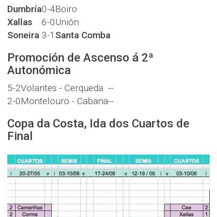
Dumbría
0-4
Boiro
Xallas
6-0
Unión
Soneira
3-1
Santa Comba
Promoción de Ascenso á 2ª
Autonómica
5-2
Volantes - Cerqueda
--
2-0
Montelouro - Cabana
--
Copa da Costa, Ida dos Cuartos de
Final