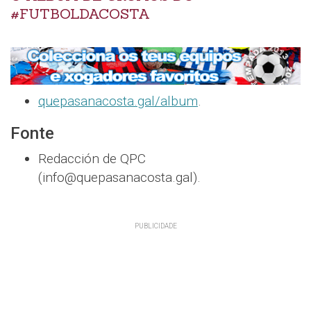
#FUTBOLDACOSTA
quepasanacosta.gal/album
.
Fonte
Redacción de QPC
(info@quepasanacosta.gal).