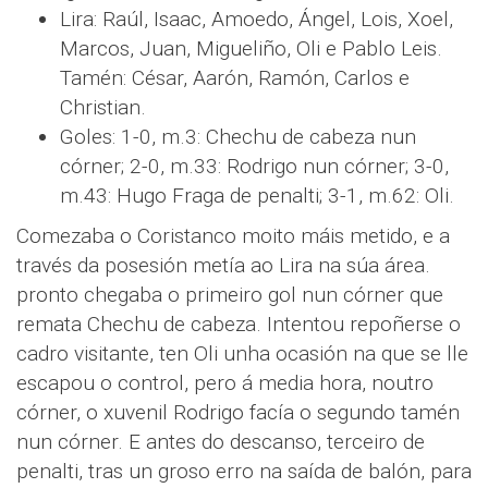
Lira: Raúl, Isaac, Amoedo, Ángel, Lois, Xoel,
Marcos, Juan, Migueliño, Oli e Pablo Leis.
Tamén: César, Aarón, Ramón, Carlos e
Christian.
Goles: 1-0, m.3: Chechu de cabeza nun
córner; 2-0, m.33: Rodrigo nun córner; 3-0,
m.43: Hugo Fraga de penalti; 3-1, m.62: Oli.
Comezaba o Coristanco moito máis metido, e a
través da posesión metía ao Lira na súa área.
pronto chegaba o primeiro gol nun córner que
remata Chechu de cabeza. Intentou repoñerse o
cadro visitante, ten Oli unha ocasión na que se lle
escapou o control, pero á media hora, noutro
córner, o xuvenil Rodrigo facía o segundo tamén
nun córner. E antes do descanso, terceiro de
penalti, tras un groso erro na saída de balón, para