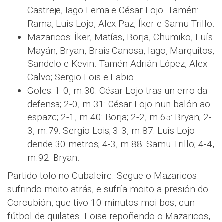
Castreje, Iago Lema e César Lojo. Tamén:
Rama, Luís Lojo, Alex Paz, Íker e Samu Trillo.
Mazaricos: Íker, Matías, Borja, Chumiko, Luís
Mayán, Bryan, Brais Canosa, Iago, Marquitos,
Sandelo e Kevin. Tamén Adrián López, Alex
Calvo; Sergio Lois e Fabio.
Goles: 1-0, m.30: César Lojo tras un erro da
defensa; 2-0, m.31: César Lojo nun balón ao
espazo; 2-1, m.40: Borja; 2-2, m.65: Bryan; 2-
3, m.79: Sergio Lois; 3-3, m.87: Luís Lojo
dende 30 metros; 4-3, m.88: Samu Trillo; 4-4,
m.92: Bryan.
Partido tolo no Cubaleiro. Segue o Mazaricos
sufrindo moito atrás, e sufría moito a presión do
Corcubión, que tivo 10 minutos moi bos, cun
fútbol de quilates. Foise repoñendo o Mazaricos,