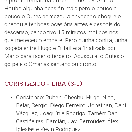
e pronto remataba un centro de Javi Antelo.
Houbo algunha ocasión máis pero o pouco a
pouco o Outes comezou a envocar o choque e
chegou a ter boas ocasións antes e despois do
descanso, cando tivo 15 minutos moi bos nos
que mereceu o empate. Pero nunha contra, unha
xogada entre Hugo e Djibril era finalizada por
Mario para facer o terceiro. Acusou aí o Outes o
golpe e o Cmarias sentenciou pronto.
CORISTANCO - LIRA (3-1)
Coristanco: Rubén, Chechu, Hugo, Nico,
Belar, Sergio, Diego Ferreiro, Jonathan, Dani
Vázquez, Joaquín e Rodrigo. Tamén: Dani
Castiñeiras, Damián, Javi Bermúdez, Álex
Iglesias e Kevin Rodríguez.