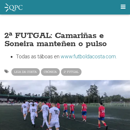
2ª FUTGAL: Camariñas e
Soneira manteñen o pulso
Todas as táboas en
www.futboldacosta.com
.
LIGA DA COSTA
CRÓNICA
2ª FUTGAL