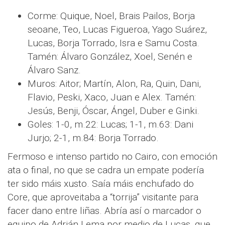
Corme: Quique, Noel, Brais Pailos, Borja
seoane, Teo, Lucas Figueroa, Yago Suárez,
Lucas, Borja Torrado, Isra e Samu Costa.
Tamén: Álvaro González, Xoel, Senén e
Álvaro Sanz.
Muros: Aitor; Martín, Alon, Ra, Quin, Dani,
Flavio, Peski, Xaco, Juan e Alex. Tamén:
Jesús, Benji, Óscar, Ángel, Duber e Ginki.
Goles: 1-0, m.22: Lucas; 1-1, m.63: Dani
Jurjo; 2-1, m.84: Borja Torrado.
Fermoso e intenso partido no Cairo, con emoción
ata o final, no que se cadra un empate podería
ter sido máis xusto. Saía máis enchufado do
Core, que aproveitaba a “torrija” visitante para
facer dano entre liñas. Abría así o marcador o
equipo de Adrián Lema por medio de Lucas, que