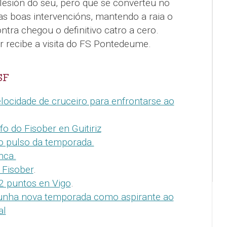
esión do seu, pero que se converteu no
as boas intervencións, mantendo a raia o
ntra chegou o definitivo catro a cero.
r recibe a visita do FS Pontedeume.
SF
elocidade de cruceiro para enfrontarse ao
o do Fisober en Guitiriz
o pulso da temporada.
nca.
 Fisober
.
 2 puntos en Vigo
.
 unha nova temporada como aspirante ao
al