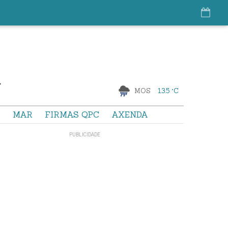
MOS
13.5 °C
S
MAR
FIRMAS QPC
AXENDA