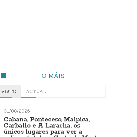
O MÁIS
VISTO
ACTUAL
01/08/2026
Cabana, Ponteceso, Malpica,
Carballo e A Laracha, os
únicos lugares para ver a