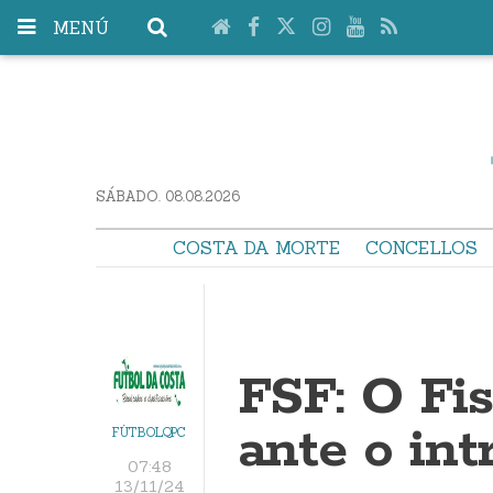
MENÚ
SÁBADO. 08.08.2026
COSTA DA MORTE
CONCELLOS
FSF: O Fi
ante o int
FÚTBOLQPC
07:48
13/11/24