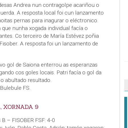
desas Andrea nun contragolpe acariñou o
erda. A resposta local foi cun lanzamento
itas pernas para inagurar o eléctronico.
 que nunha xogada individual facía o
antes. Co terceiro de María Estévez poñia
Fisober. A resposta foi un lanzamento de
ovo gol de Saiona enterrou as esperanzas
gando cos goles locais. Patri facía o gol da
o abultado resultado.
 Bulebule FS.
, XORNADA 9
B – FISOBER FSF: 4-0
, Iván, Pablo Costa, Adrián; tamén xogaron: