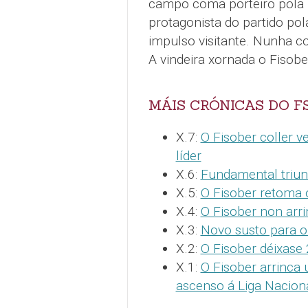
campo coma porteiro pola l
protagonista do partido pol
impulso visitante. Nunha co
A vindeira xornada o Fisobe
MÁIS CRÓNICAS DO F
X.7:
O Fisober coller v
líder
X.6:
Fundamental triunf
X.5:
O Fisober retoma 
X.4:
O Fisober non arri
X.3:
Novo susto para o
X.2:
O Fisober déixase
X.1:
O Fisober arrinca
ascenso á Liga Nacion