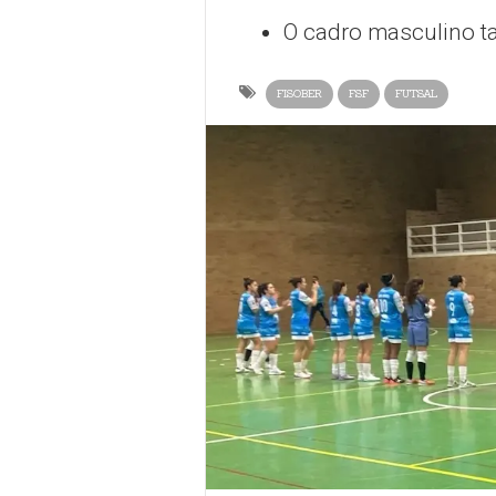
O cadro masculino t
FISOBER
FSF
FUTSAL