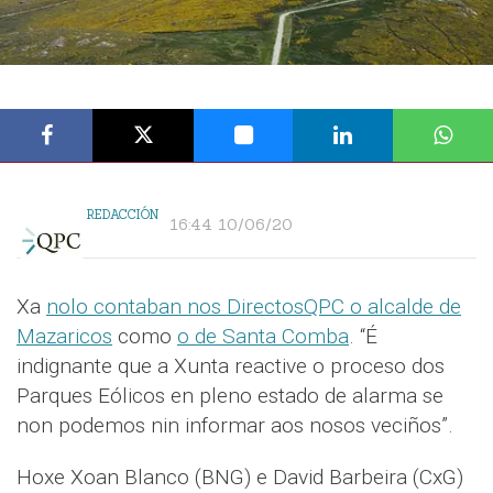
REDACCIÓN
16:44 10/06/20
Xa
nolo contaban nos DirectosQPC o alcalde de
Mazaricos
como
o de Santa Comba
. “É
indignante que a Xunta reactive o proceso dos
Parques Eólicos en pleno estado de alarma se
non podemos nin informar aos nosos veciños”.
Hoxe Xoan Blanco (BNG) e David Barbeira (CxG)