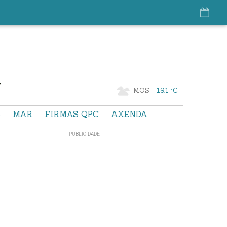
MOS
19.1 °C
S
MAR
FIRMAS QPC
AXENDA