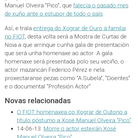
Manuel Olveira "Pico", que
falecía o pasado mes
de xuño ante o estupor de todo o país
.
Así, e trala
entrega do Xograr de Ouro á familia
no FIOT
, desta volta será a Mostra de Curtas de
Noia a que arrinque cunha gala de presentación
que será unha homenaxe ao actor. A gala
homenaxe será presentada polo seu veciño, o
actor mazaricán Federico Pérez e nela
proxectaranse pezas como "A Subela", "Doentes"
e o documental "Profesión Actor".
Novas relacionadas
O FIOT homenaxea co Xograr de Outono a
título póstumo a Xosé Manuel Olveira “Pico”
.
14-06-13:
Morre o actor esteirán Xosé
Manuel Olveira “Pico”
.