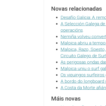
Novas relacionadas
Desafío Galicia: A remo
A Selección Galega de
operacións
.
Nemiña volveu converti
Malpica abriu a tempo
Malpica, Razo, Soesto
Circuito Galego de Sur
As perigosas ondas das
Malpica uniu o surf g
Os viquingos surfeiros
A bordo do longboard 
A Costa da Morte afiá
Máis novas