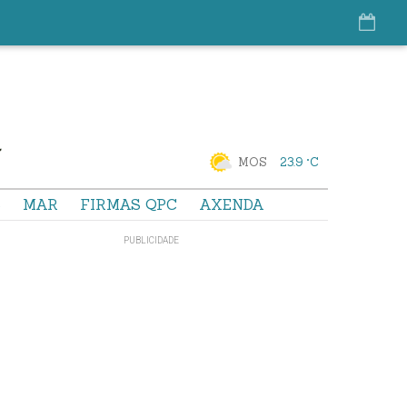
MOS
23.9 °C
S
MAR
FIRMAS QPC
AXENDA