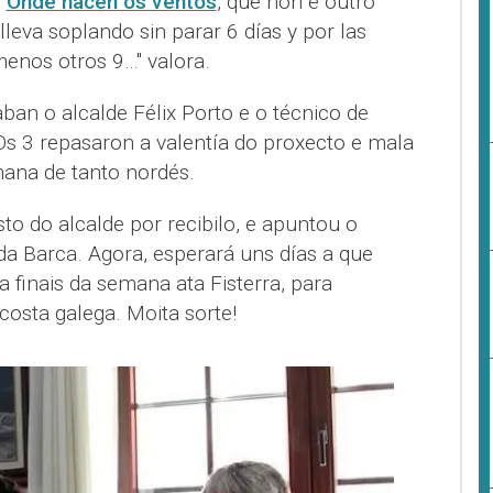
r
Onde nacen os ventos
, que non é outro
"lleva soplando sin parar 6 días y por las
menos otros 9…" valora.
an o alcalde Félix Porto e o técnico de
Os 3 repasaron a valentía do proxecto e mala
ana de tanto nordés.
to do alcalde por recibilo, e apuntou o
 da Barca. Agora, esperará uns días a que
a finais da semana ata Fisterra, para
costa galega. Moita sorte!