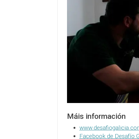
Máis información
www.desafiogalicia.c
Facebook de Desafío G