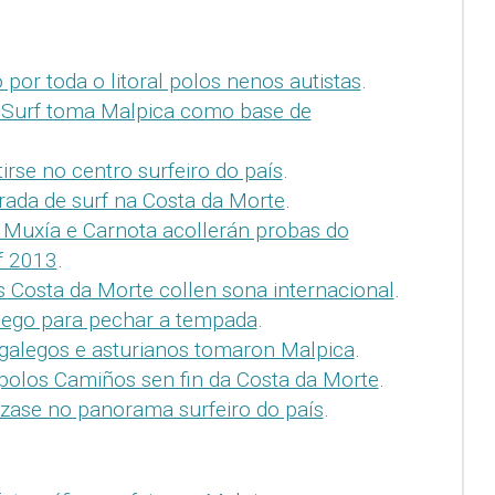
 por toda o litoral polos nenos autistas
.
 Surf toma Malpica como base de
rse no centro surfeiro do país
.
rada de surf na Costa da Morte
.
, Muxía e Carnota acollerán probas do
f 2013
.
 Costa da Morte collen sona internacional
.
alego para pechar a tempada
.
 galegos e asturianos tomaron Malpica
.
polos Camiños sen fin da Costa da Morte
.
nzase no panorama surfeiro do país
.