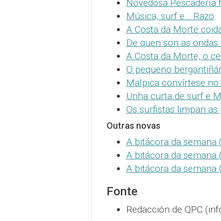
Novedosa Pescadería fo
Música, surf e… Razo
.
A Costa da Morte coida
De quen son as ondas 
A Costa da Morte, o ce
O pequeno bergantiñán
Malpica convírtese no 
Unha curta de surf e 
Os surfistas limpan as
Outras novas
A bitácora da semana 
A bitácora da semana 
A bitácora da semana (
Fonte
Redacción de QPC (inf