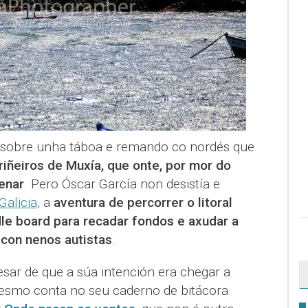
pé sobre unha táboa e remando co nordés que
iñeiros de Muxía, que onte, por mor do
aenar
. Pero Óscar García non desistía e
Galicia
, a
aventura de percorrer o litoral
le board para recadar fondos e axudar a
 con nenos autistas
.
esar de que a súa intención era chegar a
 mesmo conta no seu caderno de bitácora