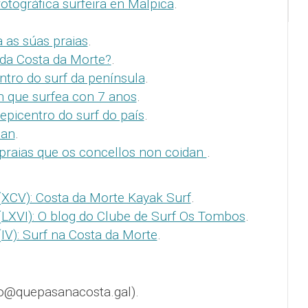
tográfica surfeira en Malpica
.
 as súas praias
.
da Costa da Morte?
.
ntro do surf da península
.
 que surfea con 7 anos
.
epicentro do surf do país
.
Man
.
 praias que os concellos non coidan
.
(XCV): Costa da Morte Kayak Surf
.
(LXVI): O blog do Clube de Surf Os Tombos
.
IV): Surf na Costa da Morte
.
o@quepasanacosta.gal).