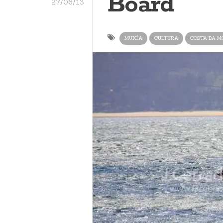
Board
27/06/13
MUXÍA
CULTURA
COSTA DA M