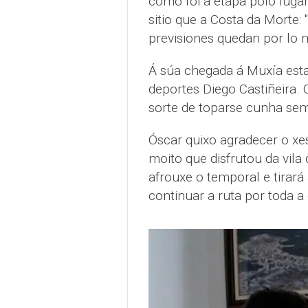
como foi a etapa polo luga
sitio que a Costa da Morte: 
previsiones quedan por lo 
Á súa chegada á Muxía estab
deportes Diego Castiñeira. 
sorte de toparse cunha sem
Óscar quixo agradecer o xes
moito que disfrutou da vila
afrouxe o temporal e tirará 
continuar a ruta por toda a 