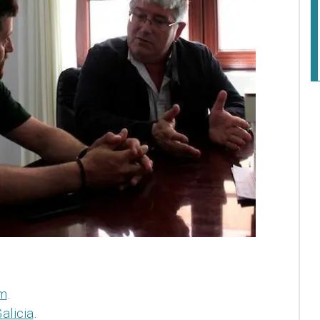
om
.
alicia
.