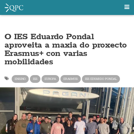
O IES Eduardo Pondal
aproveita a maxia do proxecto
Erasmus+ con varias
mobilidades
ENSINO
IES
EUROPA
ERASMUS
IES EDUARDO PONDAL