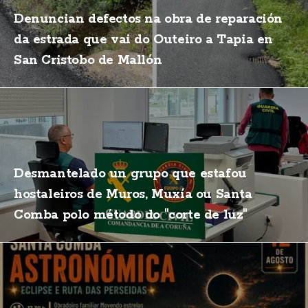
Denuncian defectos na obra de reparación
da estrada que vai do Outeiro a Tapia en
San Cristobo de Mallón
Desmantelado un grupo que estafou
hostaleiros de Muros, Muxía ou Santa
Comba polo método do "corte de luz"