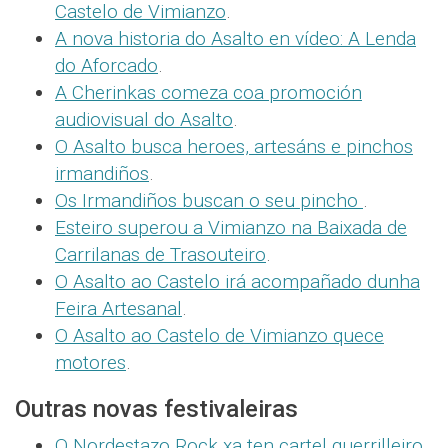
Castelo de Vimianzo
.
A nova historia do Asalto en vídeo: A Lenda
do Aforcado
.
A Cherinkas comeza coa promoción
audiovisual do Asalto
.
O Asalto busca heroes, artesáns e pinchos
irmandiños
.
Os Irmandiños buscan o seu pincho
.
Esteiro superou a Vimianzo na Baixada de
Carrilanas de Trasouteiro
.
O Asalto ao Castelo irá acompañado dunha
Feira Artesanal
.
O Asalto ao Castelo de Vimianzo quece
motores
.
Outras novas festivaleiras
O Nordestazo Rock xa ten cartel guerrilleiro
.