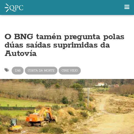
O BNG tamén pregunta polas
dúas saídas suprimidas da
Autovía
ZAS
COSTA DA MORTE
CINE VIEJO