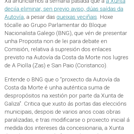
Xa anunciamos a semana pasada que a
a Xunta
deciía eliminar, sen previo aviso, dúas saídas da
Autovía
, a pesar das
queixas veciñais
. Hoxe
tócalle ao Grupo Parlamentar do Bloque
Nacionalista Galego (BNG), que vén de presentar
unha Proposta non de lei para debate en
Comisión, relativa á supresión dos enlaces
previsto na Autovía da Costa da Morte nos lugres
de A Piolla (Zas) e San Paio (Coristanco).
Entende o BNG que o “proxecto da Autovía da
Costa da Morte é unha auténtica suma de
despropósitos na xestión por parte da Xunta de
Galiza”. Critica que xusto ás portas das eleccións
municipais, despois de varios anos coas obras
paralizadas, e tras modificarse o proxecto inicial á
medida dos intereses da concesionaria, a Xunta