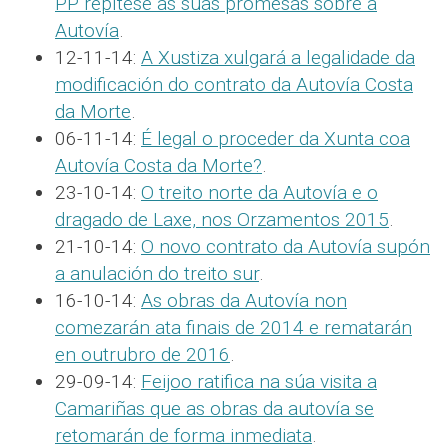
PP repítese as súas promesas sobre a
Autovía
.
12-11-14:
A Xustiza xulgará a legalidade da
modificación do contrato da Autovía Costa
da Morte
.
06-11-14:
É legal o proceder da Xunta coa
Autovía Costa da Morte?
.
23-10-14:
O treito norte da Autovía e o
dragado de Laxe, nos Orzamentos 2015
.
21-10-14:
O novo contrato da Autovía supón
a anulación do treito sur
.
16-10-14:
As obras da Autovía non
comezarán ata finais de 2014 e rematarán
en outrubro de 2016
.
29-09-14:
Feijoo ratifica na súa visita a
Camariñas que as obras da autovía se
retomarán de forma inmediata
.