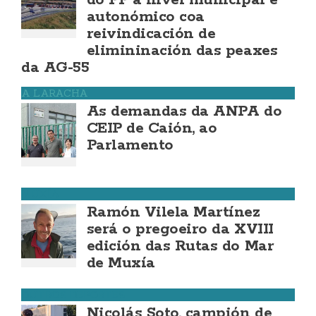
do PP a nivel municipal e
autonómico coa
reivindicación de
elimininación das peaxes
da AG-55
A LARACHA
As demandas da ANPA do
CEIP de Caión, ao
Parlamento
MUXÍA
Ramón Vilela Martínez
será o pregoeiro da XVIII
edición das Rutas do Mar
de Muxía
OUTROS DEPORTES
Nicolás Soto, campión de