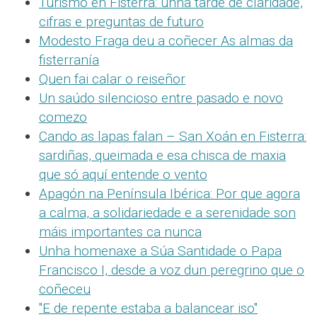
Turismo en Fisterra: unha tarde de claridade,
cifras e preguntas de futuro
Modesto Fraga deu a coñecer As almas da
fisterranía
Quen fai calar o reiseñor
Un saúdo silencioso entre pasado e novo
comezo
Cando as lapas falan – San Xoán en Fisterra:
sardiñas, queimada e esa chisca de maxia
que só aquí entende o vento
Apagón na Península Ibérica: Por que agora
a calma, a solidariedade e a serenidade son
máis importantes ca nunca
Unha homenaxe a Súa Santidade o Papa
Francisco I, desde a voz dun peregrino que o
coñeceu
"E de repente estaba a balancear iso"