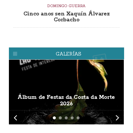
DOMINGO GUERRA
Cinco anos sen Xaquín Álvarez
Corbacho
GALERÍAS
Álbum de Festas da Costa da Morte
A
2026