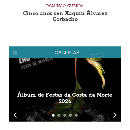
DOMINGO GUERRA
Cinco anos sen Xaquín Álvarez
Corbacho
GALERÍAS
Álbum de Festas da Costa da Morte
A
2026