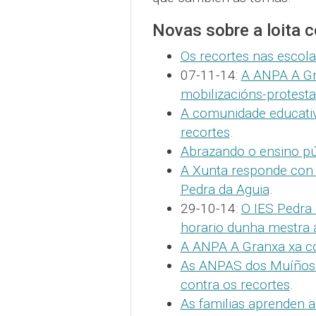
Novas sobre a loita 
Os recortes nas escola
07-11-14:
A ANPA A Gr
mobilizacións-protesta
A comunidade educativ
recortes
.
Abrazando o ensino p
A Xunta responde con 
Pedra da Aguia
.
29-10-14:
O IES Pedra 
horario dunha mestra 
A ANPA A Granxa xa col
As ANPAS dos Muíños e
contra os recortes
.
As familias aprenden 