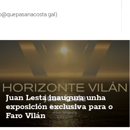
o@quepasanacosta.gal).
Juan Lesta inaugura unha
exposición exclusiva para o
Faro Vilán