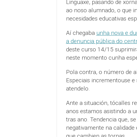
Linguaxe, pasando de xorn
ao noso alumnado, o que i
necesidades educativas esp
Aí chegaba
unha nova e dur
a denuncia pública do cent
deste curso 14/15 suprimir
neste momento cunha espec
Pola contra, o número de 
Especiais incrementouse e
atendelo.
Ante a situación, tócalles r
anos estamos asistindo a u
tras ano. Tendencia que, se 
negativamente na calidade 
que cambien as tornas.