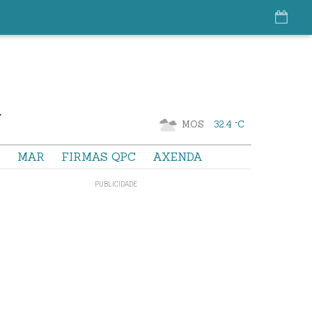
MOS
32.4 °C
S
MAR
FIRMAS QPC
AXENDA