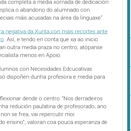
ada completa a media xornada de dedicación
mplica o abandono do alumnado con
eciais máis acusadas na área da linguaxe”.
a negativa da Xunta con máis recortes ante
ro
. Así, e tendo en conta que xa ao inicio
an outra media praza no centro, atópanse
ialista menos en Apoio.
alumnos con Necesidades Edcucativas
 só dispoñen dunha profesora e media para
eflexionar dende o centro: “Nos derradeiros
nha redución paulatina de profesorado, ano
non se frea, vai repercutir moi
do ensino”, valoran coa pouca esperanza de