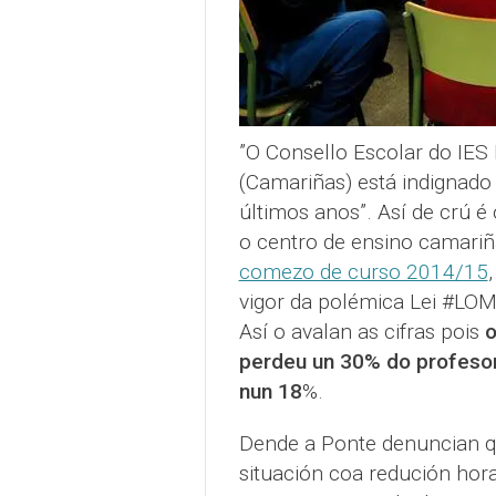
”O Consello Escolar do IES
(Camariñas) está indignado 
últimos anos”. Así de crú 
o centro de ensino camariñ
comezo de curso 2014/15
vigor da polémica Lei #LO
Así o avalan as cifras pois
o
perdeu un 30% do profesor
nun 18
%.
Dende a Ponte denuncian qu
situación coa redución hora