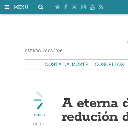
MENÚ
SÁBADO. 08.08.2026
COSTA DA MORTE
CONCELLOS
A eterna 
redución 
DEINDO
08:10