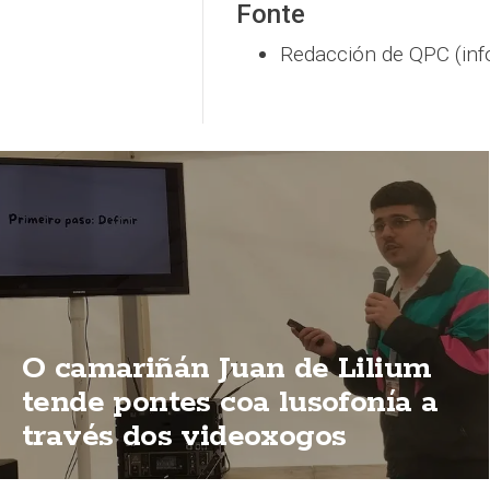
Fonte
Redacción de QPC (inf
O camariñán Juan de Lilium
tende pontes coa lusofonía a
través dos videoxogos