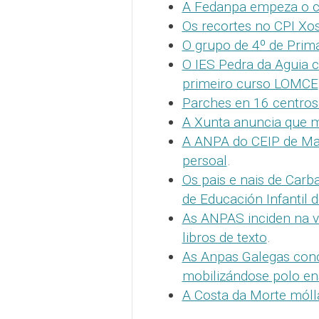
A Fedanpa empeza o c
Os recortes no CPI Xos
O grupo de 4º de Primar
O IES Pedra da Aguia c
primeiro curso LOMCE
Parches en 16 centros 
A Xunta anuncia que m
A ANPA do CEIP de Mal
persoal
.
Os pais e nais de Car
de Educación Infantil 
As ANPAS inciden na v
libros de texto
.
As Anpas Galegas conc
mobilizándose polo ens
A Costa da Morte móll