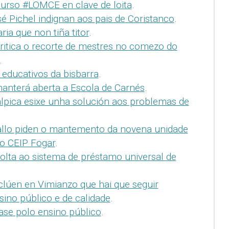
urso #LOMCE en clave de loita
.
é Pichel indignan aos pais de Coristanco
.
ia que non tiña titor
.
ritica o recorte de mestres no comezo do
.
educativos da bisbarra
.
anterá aberta a Escola de Carnés
.
pica esixe unha solución aos problemas de
ballo piden o mantemento da novena unidade
do CEIP Fogar
.
olta ao sistema de préstamo universal de
lúen en Vimianzo que hai que seguir
ino público e de calidade
.
ase polo ensino público
.