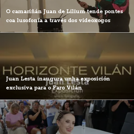
O camariñán Juan de Lilium tende pontes
coa lusofonía a través dos videoxogos
Juan Lesta inaugura unha exposición
exclusiva para o Faro Vilán