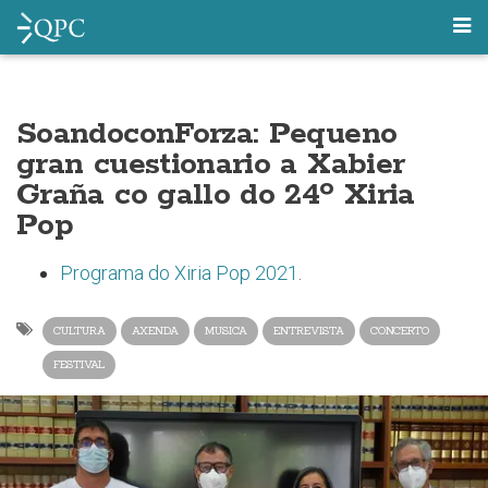
SoandoconForza: Pequeno
gran cuestionario a Xabier
Graña co gallo do 24º Xiria
Pop
Programa do Xiria Pop 2021
.
CULTURA
AXENDA
MUSICA
ENTREVISTA
CONCERTO
FESTIVAL