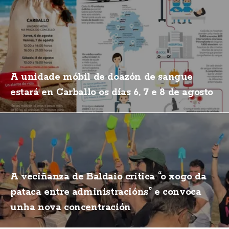
A unidade móbil de doazón de sangue
estará en Carballo os días 6, 7 e 8 de agosto
A veciñanza de Baldaio critica “o xogo da
pataca entre administracións” e convoca
unha nova concentración