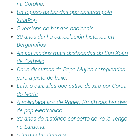
na Corulña
.
Un repaso ás bandas que pasaron polo
XiriaPop
.
5 versións de bandas nacionais
.
30 anos dunha cancelación histórica en
Bergantiños
.
As actuacións máis destacadas do San Xoán
de Carballo
.
Dous discursos de Pepe Mujica sampleados
para a pista de baile
.
Eirís, o carballés que estivo de xira por Corea
do Norte
.
A solicitada voz de Robert Smith cas bandas
de pop electrónico
.
32 anos do histórico concerto de Yo la Tengo
na Laracha
.
5 temas fronteirizos
.