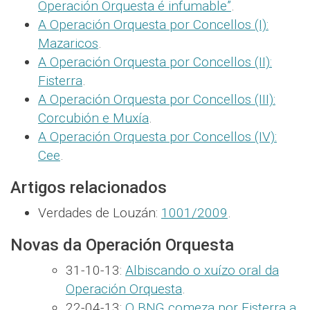
Operación Orquesta é infumable”
.
A Operación Orquesta por Concellos (I):
Mazaricos
.
A Operación Orquesta por Concellos (II):
Fisterra
.
A Operación Orquesta por Concellos (III):
Corcubión e Muxía
.
A Operación Orquesta por Concellos (IV):
Cee
.
Artigos relacionados
Verdades de Louzán:
1001/2009
.
Novas da Operación Orquesta
31-10-13:
Albiscando o xuízo oral da
Operación Orquesta
.
22-04-13:
O BNG comeza por Fisterra a