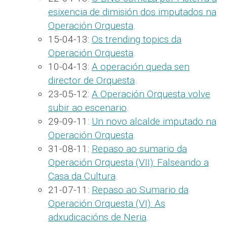
esixencia de dimisión dos imputados na
Operación Orquesta
.
15-04-13:
Os trending topics da
Operación Orquesta
.
10-04-13:
A operación queda sen
director de Orquesta
.
23-05-12:
A Operación Orquesta volve
subir ao escenario
.
29-09-11:
Un novo alcalde imputado na
Operación Orquesta
.
31-08-11:
Repaso ao sumario da
Operación Orquesta (VII): Falseando a
Casa da Cultura
.
21-07-11:
Repaso ao Sumario da
Operación Orquesta (VI): As
adxudicacións de Neria
.