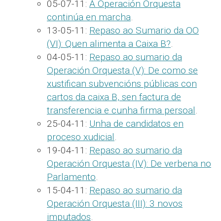
05-07-11:
A Operación Orquesta
continúa en marcha
.
13-05-11:
Repaso ao Sumario da OO
(VI): Quen alimenta a Caixa B?
.
04-05-11:
Repaso ao sumario da
Operación Orquesta (V): De como se
xustifican subvencións públicas con
cartos da caixa B, sen factura de
transferencia e cunha firma persoal
.
25-04-11:
Unha de candidatos en
proceso xudicial
.
19-04-11:
Repaso ao sumario da
Operación Orquesta (IV): De verbena no
Parlamento
.
15-04-11:
Repaso ao sumario da
Operación Orquesta (III): 3 novos
imputados
.