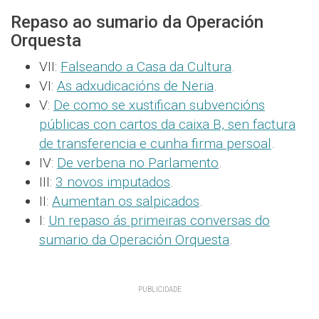
Repaso ao sumario da Operación
Orquesta
VII:
Falseando a Casa da Cultura
.
VI:
As adxudicacións de Neria
.
V:
De como se xustifican subvencións
públicas con cartos da caixa B, sen factura
de transferencia e cunha firma persoal
.
IV:
De verbena no Parlamento
.
III:
3 novos imputados
.
II:
Aumentan os salpicados
.
I:
Un repaso ás primeiras conversas do
sumario da Operación Orquesta
.