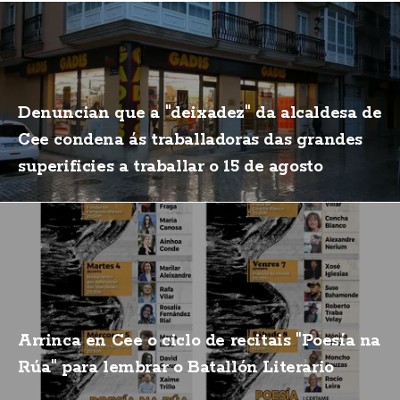
Denuncian que a "deixadez" da alcaldesa de
Cee condena ás traballadoras das grandes
superificies a traballar o 15 de agosto
Arrinca en Cee o ciclo de recitais "Poesía na
Rúa" para lembrar o Batallón Literario