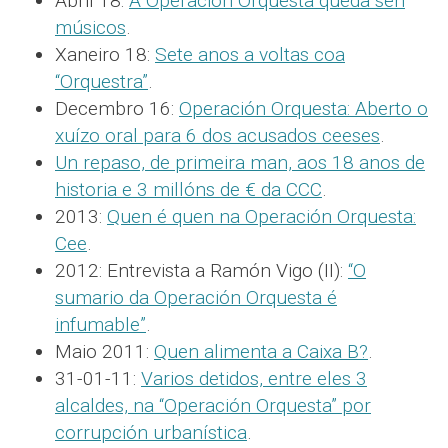
Abril 18:
A Operación Orquesta queda sen
músicos
.
Xaneiro 18:
Sete anos a voltas coa
“Orquestra”
.
Decembro 16:
Operación Orquesta: Aberto o
xuízo oral para 6 dos acusados ceeses
.
Un repaso, de primeira man, aos 18 anos de
historia e 3 millóns de € da CCC
.
2013:
Quen é quen na Operación Orquesta:
Cee
.
2012: Entrevista a Ramón Vigo (II):
“O
sumario da Operación Orquesta é
infumable”
.
Maio 2011:
Quen alimenta a Caixa B?
.
31-01-11:
Varios detidos, entre eles 3
alcaldes, na “Operación Orquesta” por
corrupción urbanística
.