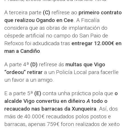
A terceira parte
(C)
refírese ao
primeiro contrato
que realizou Ogando en Cee
. A Fiscalía
considera que as obras de implantación do
céspede artificial no campo do San Paio de
Refoxos foi adxudicada tras
entregar 12.000€ en
man a Candiño
.
A parte 4ª
(D)
refírese ás
multas que Vigo
“ordeou” retirar
a un Policía Local para facerlle
un favor a un amigo.
E a parte 5ª
(E)
conta unha práctica pola que
o
alcalde Vigo convertiu en diñeiro
A
todo o
recaucado nas barracas da Xunqueira
. Así, dos
máis de 40.000€ recaudados polos postos e
barracas, apenas 759€ foron realizados de xeito