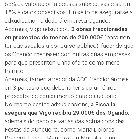
85% da valoración a cousas subxectivas e só un
15% a datos obxectivos. Un xeito de asegurarse a
adxudicación a dedo á empresa Ogando.
Ademais, Vigo adxudicou
3 obras fraccionadas
en proxectos de menos de 200.000€
(para non
ter que sacalos a concurso público), facendo que
os Ogando mediasen con outras dúas empresas
para que presenten unha oferta como mero
trámite.
Ademais, tamén arredor da CCC fraccionáronse
en 3 partes o que debería ter sido un único
proxector de equipamento para o auditorio.
No marco destas adxudicacións,
a Fiscalía
asegura que Vigo recibiu 29.000€ dos Ogando
,
ademais do pago de varias das actuacións das
Festas da Xunqueira, como Maria Dolores
Pradera, Efecto Mariposa ou Manolo Tena.