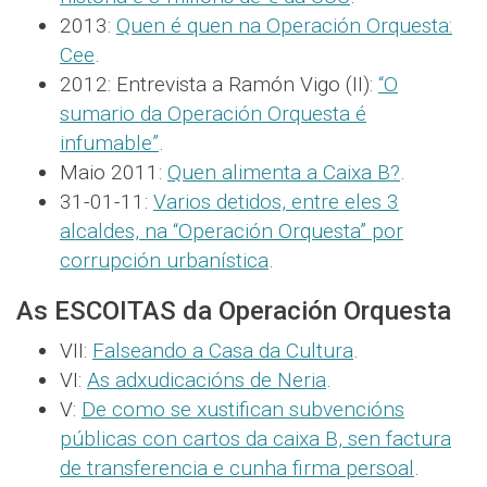
2013:
Quen é quen na Operación Orquesta:
Cee
.
2012: Entrevista a Ramón Vigo (II):
“O
sumario da Operación Orquesta é
infumable”
.
Maio 2011:
Quen alimenta a Caixa B?
.
31-01-11:
Varios detidos, entre eles 3
alcaldes, na “Operación Orquesta” por
corrupción urbanística
.
As ESCOITAS da Operación Orquesta
VII:
Falseando a Casa da Cultura
.
VI:
As adxudicacións de Neria
.
V:
De como se xustifican subvencións
públicas con cartos da caixa B, sen factura
de transferencia e cunha firma persoal
.