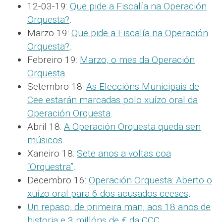
12-03-19:
Que pide a Fiscalía na Operación
Orquesta?
.
Marzo 19:
Que pide a Fiscalía na Operación
Orquesta?
.
Febreiro 19:
Marzo, o mes da Operación
Orquesta
.
Setembro 18:
As Eleccións Municipais de
Cee estarán marcadas polo xuízo oral da
Operación Orquesta
.
Abril 18:
A Operación Orquesta queda sen
músicos
.
Xaneiro 18:
Sete anos a voltas coa
“Orquestra”
.
Decembro 16:
Operación Orquesta: Aberto o
xuízo oral para 6 dos acusados ceeses
.
Un repaso, de primeira man, aos 18 anos de
historia e 3 millóns de € da CCC
.