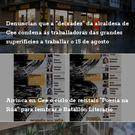
Denuncian que a "deixadez" da alcaldesa de
Cee condena ás traballadoras das grandes
superificies a traballar o 15 de agosto
Arrinca en Cee o ciclo de recitais "Poesía na
Rúa" para lembrar o Batallón Literario