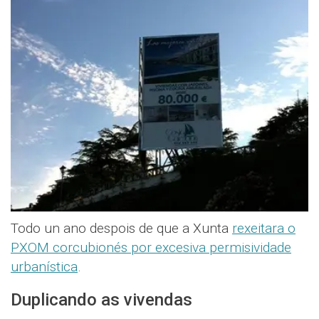
Todo un ano despois de que a Xunta
rexeitara o
PXOM corcubionés por excesiva permisividade
urbanística
.
Duplicando as vivendas