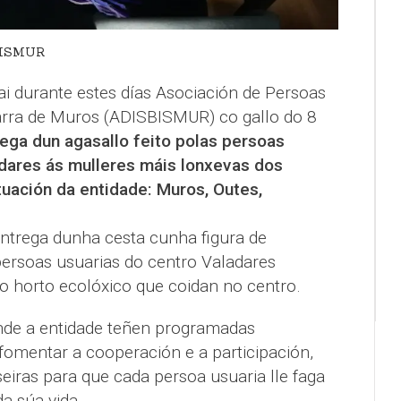
IBISMUR
ai durante estes días Asociación de Persoas
arra de Muros (ADISBISMUR) co gallo do 8
rega dun agasallo feito polas persoas
adares ás mulleres máis lonxevas dos
uación da entidade: Muros, Outes,
entrega dunha cesta cunha figura de
ersoas usuarias do centro Valadares
 horto ecolóxico que coidan no centro.
nde a entidade teñen programadas
fomentar a cooperación e a participación,
eiras para que cada persoa usuaria lle faga
da súa vida.