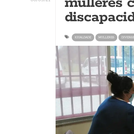
mulleres 
discapacid
IGUALDADE
MULLERES
DIVERSI