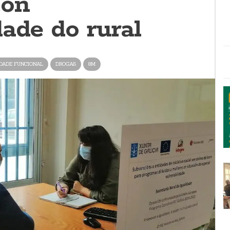
con
ade do rural
DADE FUNCIONAL
DROGAS
8M