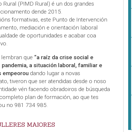
o Rural (PIMD Rural) é un dos grandes
uncionamento dende 2015.
ns formativas, este Punto de Intervención
amento, mediación e orientación laboral
ualdade de oportunidades e acabar coa
ivo.
 lembran que
“a raíz da crise social e
pandemia, a situación laboral, familiar e
es empeorou
dando lugar a novas
to, tiveron que ser atendidas desde o noso
entidade vén facendo obradoiros de búsqueda
ompleto plan de formación, ao que tes
 ou no 981 734 985.
ULLERES MAIORES