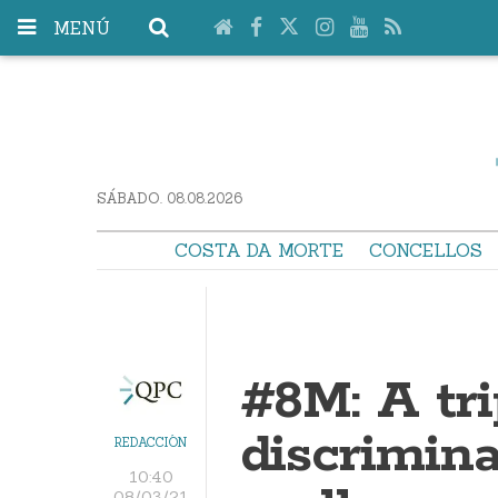
MENÚ
SÁBADO. 08.08.2026
COSTA DA MORTE
CONCELLOS
#8M: A tri
discrimin
REDACCIÓN
10:40
08/03/21