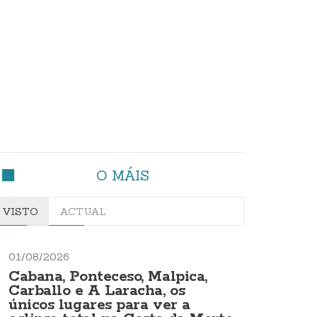
O MÁIS
VISTO
ACTUAL
01/08/2026
Cabana, Ponteceso, Malpica,
Carballo e A Laracha, os
únicos lugares para ver a