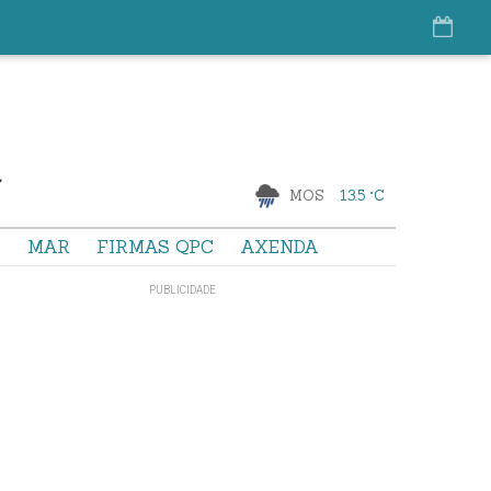
MOS
13.5 °C
S
MAR
FIRMAS QPC
AXENDA