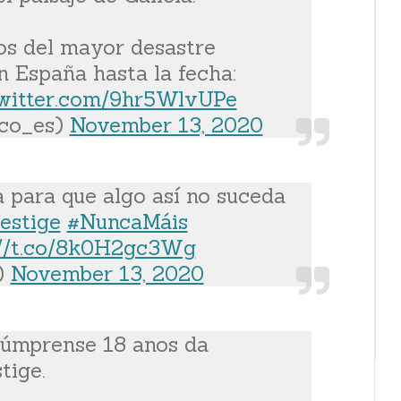
os del mayor desastre
 España hasta la fecha:
twitter.com/9hr5WlvUPe
ico_es)
November 13, 2020
para que algo así no suceda
estige
#NuncaMáis
://t.co/8k0H2gc3Wg
)
November 13, 2020
cúmprense 18 anos da
tige.