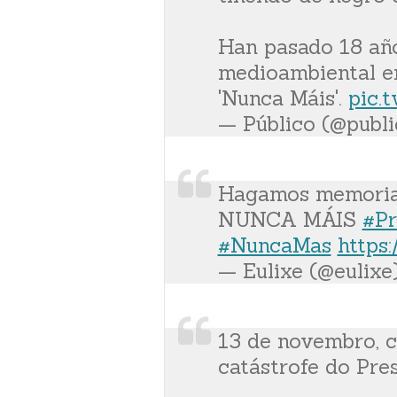
Han pasado 18 añ
medioambiental en
'Nunca Máis'.
pic.
— Público (@publ
Hagamos memoria 
NUNCA MÁIS
#Pr
#NuncaMas
https
— Eulixe (@eulixe
13 de novembro, 
catástrofe do Pres