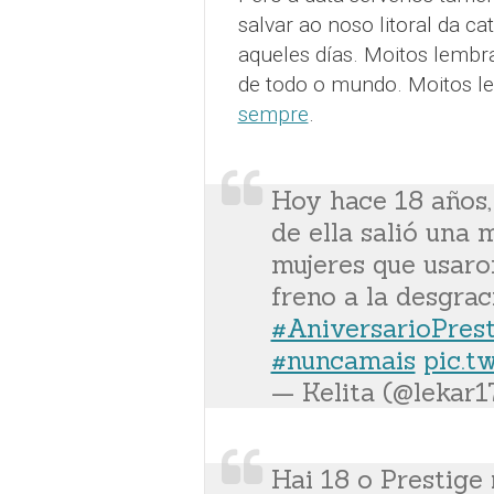
salvar ao noso litoral da ca
aqueles días. Moitos lembr
de todo o mundo. Moitos
sempre
.
Hoy hace 18 años,
de ella salió una
mujeres que usaro
freno a la desgraci
#AniversarioPrest
#nuncamais
pic.t
— Kelita (@lekar
Hai 18 o Prestige