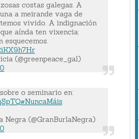
izosas costas galegas. A
ouna a meirande vaga de
 temos vivido. A indignación
que aínda ten vixencia:
 esquecemos.
F2iKX9h7Hr
icia (@greenpeace_gal)
20
sobre o seminario en:
IqSpTQ
#NuncaMáis
a Negra (@GranBurlaNegra)
20