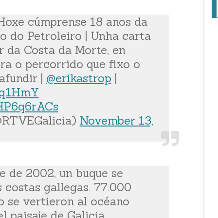
E | Hoxe cúmprense 18 anos da
o do Petroleiro | Unha carta
r da Costa da Morte, en
ra o percorrido que fixo o
afundir |
@erikastrop
|
EEq1HmY
kHP6q6rACs
@RTVEGalicia)
November 13,
e de 2002, un buque se
s costas gallegas. 77.000
o se vertieron al océano
l paisaje de Galicia.