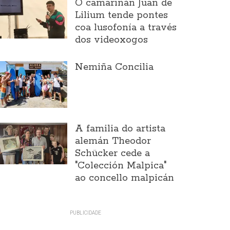
O camariñán Juan de
Lilium tende pontes
coa lusofonía a través
dos videoxogos
Nemiña Concilia
A familia do artista
alemán Theodor
Schücker cede a
"Colección Malpica"
ao concello malpicán