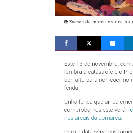
Esceas da marea branca no pa
Este 13 de novembro, como
lembra a catástrofe e o Pr
ben alto para non caer no 
ferida.
Unha ferida que aínda eme
comprobamos este verán
c
nos areais da comarca
.
Pero a data sérvenos tamé