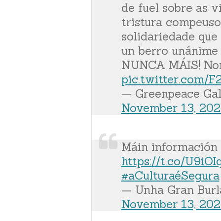
de fuel sobre as v
tristura compeus
solidariedade que
un berro unánime 
NUNCA MÁIS! Non
pic.twitter.com/
— Greenpeace Gal
November 13, 20
Máin información 
https://t.co/U9iO
#aCulturaéSegura
— Unha Gran Burl
November 13, 20