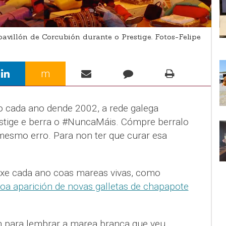
villón de Corcubión durante o Prestige. Fotos-Felipe
m
 cada ano dende 2002, a rede galega
estige e berra o #NuncaMáis. Cómpre berralo
mesmo erro. Para non ter que curar esa
rxe cada ano coas mareas vivas, como
oa aparición de novas galletas de chapapote
n para lembrar a marea branca que veu