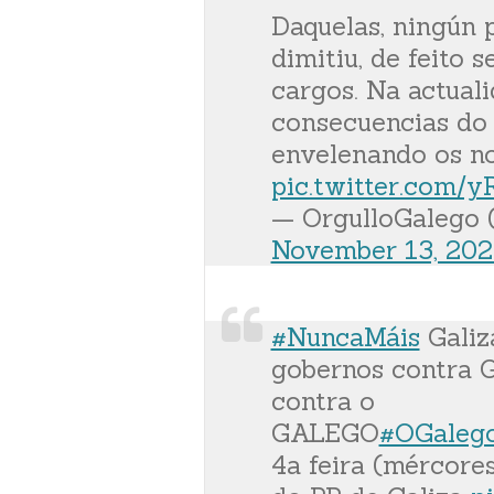
Daquelas, ningún 
dimitiu, de feito 
cargos. Na actual
consecuencias do 
envelenando os no
pic.twitter.com
— OrgulloGalego 
November 13, 20
#NuncaMáis
Galiz
gobernos contra G
contra o
GALEGO
#OGaleg
4a feira (mércore