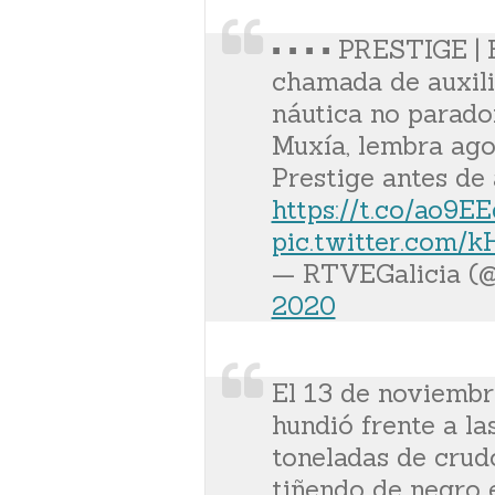
▪️ ▪️ ▪️ ▪️ PRESTIG
chamada de auxili
náutica no parado
Muxía, lembra ago
Prestige antes de 
https://t.co/ao9
pic.twitter.com/
— RTVEGalicia (
2020
El 13 de noviembr
hundió frente a la
toneladas de crud
tiñendo de negro e