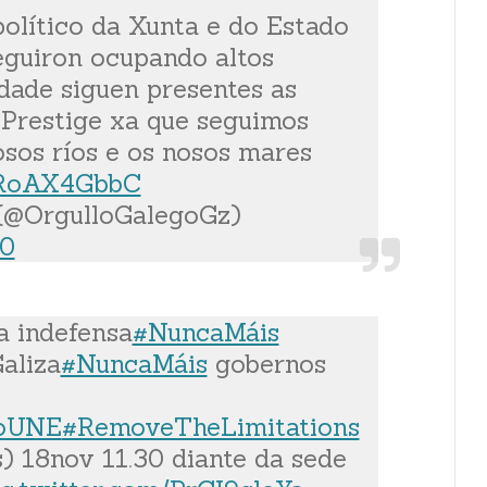
político da Xunta e do Estado
seguiron ocupando altos
idade siguen presentes as
Prestige xa que seguimos
sos ríos e os nosos mares
/yRoAX4GbbC
(@OrgulloGalegoGz)
20
a indefensa
#NuncaMáis
aliza
#NuncaMáis
gobernos
oUNE
#RemoveTheLimitations
s) 18nov 11.30 diante da sede