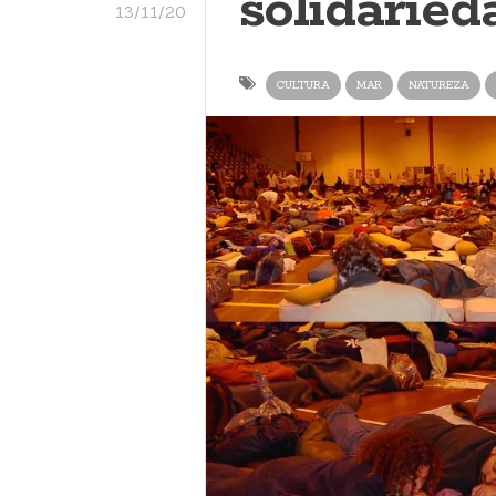
solidaried
13/11/20
CULTURA
MAR
NATUREZA